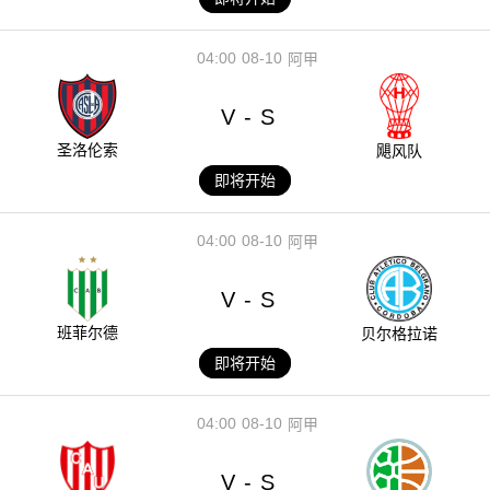
04:00
08-10
阿甲
V
S
-
圣洛伦索
飓风队
即将开始
04:00
08-10
阿甲
V
S
-
班菲尔德
贝尔格拉诺
即将开始
04:00
08-10
阿甲
V
S
-