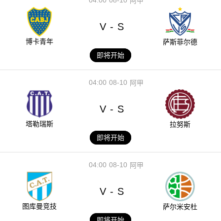
04:00
08-10
阿甲
V
S
-
博卡青年
萨斯菲尔德
即将开始
04:00
08-10
阿甲
V
S
-
塔勒瑞斯
拉努斯
即将开始
04:00
08-10
阿甲
V
S
-
图库曼竞技
萨尔米安杜
即将开始