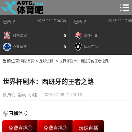
2026-08-17 06:30
2026-08-17 05
巴西甲
巴西甲
0
科林蒂安
维多利亚
0
克鲁塞罗
博塔弗戈
当前位置:
>
>
网站首页
足球资讯
世界杯剧本：西班牙的王者之路
世界杯剧本：西班牙的王者之路
队员们
静雨
小腿
2026-07-08 21:06:16
直播信号
免费直播①
免费直播②
玩球直播