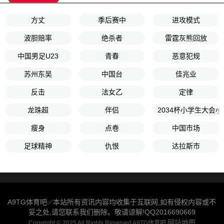
方丈
季后赛中
进攻模式
波胆赔率
绝杀者
雷霆灰熊回放
中国男足U23
青春
恶意犯规
苏州东吴
中国台
佳兆业
反击
法女乙
定律
龙珠超
伴侣
2034杯小学生大会
瘦身
点卷
中国市场
足球精神
仇恨
达拉斯市
A9TG体育吧✅本站所有资讯内容均收集于互联网,如有侵权内容或不
妥之处,请您联系我们删除。敬请谅解!QQ2016690669
网站地图
Copyright © 2025 All Rights Reserved A9TG体育吧