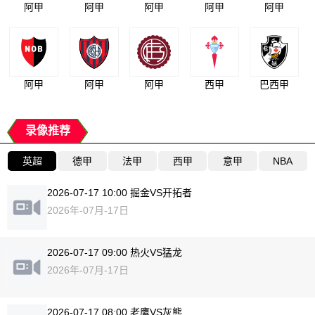
阿甲
阿甲
阿甲
阿甲
阿甲
阿甲
阿甲
阿甲
西甲
巴西甲
录像推荐
英超
德甲
法甲
西甲
意甲
NBA
2026-07-17 10:00 掘金VS开拓者
2026年-07月-17日
2026-07-17 09:00 热火VS猛龙
2026年-07月-17日
2026-07-17 08:00 老鹰VS灰熊