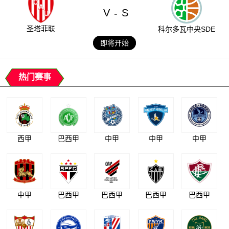
V
S
-
圣塔菲联
科尔多瓦中央SDE
即将开始
热门赛事
西甲
巴西甲
中甲
中甲
中甲
中甲
巴西甲
巴西甲
巴西甲
巴西甲