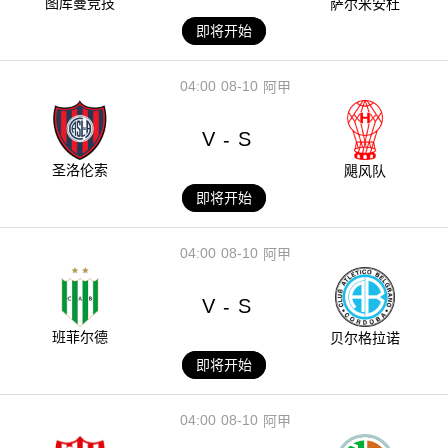
图库曼竞技
萨尔米安杜
即将开始
04:00
08-10
阿甲
V
S
-
圣洛伦索
飓风队
即将开始
04:00
08-10
阿甲
V
S
-
班菲尔德
贝尔格拉诺
即将开始
04:00
08-10
阿甲