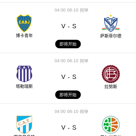
04:00
08-10
阿甲
V
S
-
博卡青年
萨斯菲尔德
即将开始
04:00
08-10
阿甲
V
S
-
塔勒瑞斯
拉努斯
即将开始
04:00
08-10
阿甲
V
S
-