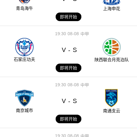
青岛海牛
上海申花
即将开始
19:30
08-08
中甲
V
S
-
石家庄功夫
陕西联合月亮泊队
即将开始
19:30
08-08
中甲
V
S
-
南京城市
南通支云
即将开始
19:30
08-08
中甲