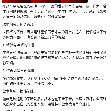
在这个星光璀璨的夜晚，四年一度的世界杯再次启幕。我，作为一名
体育网站的编辑，有幸见证了这一历史性的时刻。今天，就让我带领
大家一同领略这场足球盛宴中的璀璨星光。
球星闪耀，传奇再现
世界杯的舞台，历来是球星们展示才华的舞台。这次，我们迎来了许
多熟悉的面孔，也看到了新生力量的崛起。
1. 经验与年轻的碰撞
在世界杯的赛场上，经验丰富的老将们与年轻一代的球员们展开了激
烈的碰撞。他们用精湛的技艺和丰富的经验，为观众们带来了无数精
彩瞬间。
2. 传奇球星再创辉煌
在这场盛宴中，我们见证了C罗、梅西等传奇球星再次刷新纪录，用
他们的职业生涯为世界杯增色不少。
战术革新，策略制胜
随着足球运动的不断发展，战术也在不断革新。本届世界杯，各国球
队纷纷拿出自己的看家本领，用独特的战术策略争夺胜利。