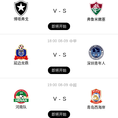
V
S
-
博塔弗戈
弗鲁米嫩塞
即将开始
18:00
08-09
中甲
V
S
-
延边龙鼎
深圳青年人
即将开始
19:00
08-09
中超
V
S
-
河南队
青岛西海岸
即将开始