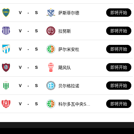
队
V
-
S
即将开始
萨斯菲尔德
V
-
S
即将开始
拉努斯
V
-
S
即将开始
萨尔米安杜
V
-
S
即将开始
飓风队
V
-
S
即将开始
贝尔格拉诺
V
-
S
即将开始
科尔多瓦中央SD
E