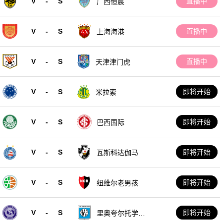
V
-
S
直播中
广西恒宸
V
-
S
直播中
上海海港
V
-
S
直播中
天津津门虎
V
-
S
即将开始
米拉索
V
-
S
即将开始
巴西国际
V
-
S
即将开始
瓦斯科达伽马
V
-
S
即将开始
纽维尔老男孩
V
-
S
即将开始
里奥夸尔托学生