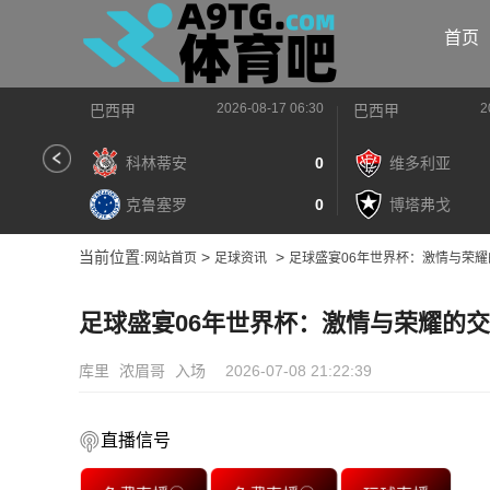
首页
2026-08-17 06:30
2
巴西甲
巴西甲
科林蒂安
0
维多利亚
克鲁塞罗
0
博塔弗戈
当前位置:
>
>
网站首页
足球资讯
足球盛宴06年世界杯：激情与荣
足球盛宴06年世界杯：激情与荣耀的
库里
浓眉哥
入场
2026-07-08 21:22:39
直播信号