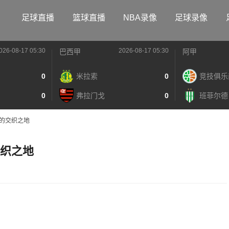
足球直播
篮球直播
NBA录像
足球录像
026-08-17 05:30
2026-08-17 05:30
巴西甲
阿甲
0
米拉索
0
竞技俱乐
0
弗拉门戈
0
班菲尔德
耀的交织之地
交织之地