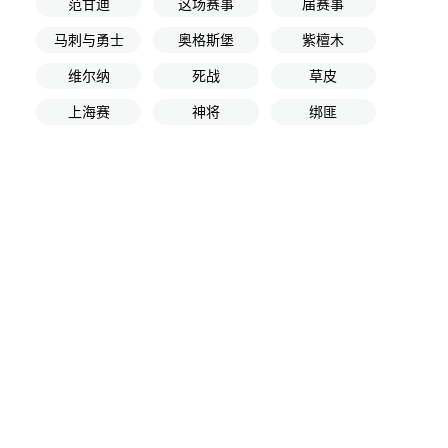
范甘迪
这场赛事
届赛事
马刺与勇士
奥格斯堡
紫檀木
维尔纳
死战
草皮
上海赛
神将
绑匪