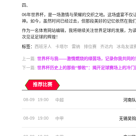
四、
06年世界杯，是一场激情与荣耀的交织之地。这场盛宴不仅
神。如今，虽然时间已经过去，但那段美好的记忆依然在我
作为一名体育网站编辑，我将继续关注世界足球的发展，为
次见证足球的辉煌！
标签
：
西班牙人
卡塔尔
雷纳
排位赛
齐达内
冰岛友谊
上一篇:
世界杯与我——激情燃烧的绿茵场，记录你我共同的
下一篇:
世界杯历史上的那些“惨败”：揭开足球赛场上的冷门
推荐比赛
08-09
19:00
河南队
中超
08-09
19:00
中甲
无锡吴钩