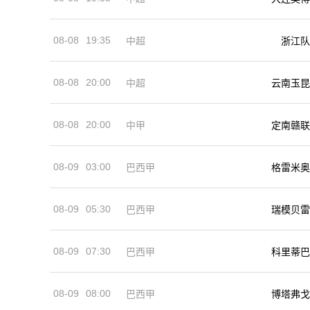
08-08
19:35
中超
浙江队
08-08
20:00
中超
云南玉昆
08-08
20:00
中甲
定南赣联
08-09
03:00
巴西甲
格雷米奥
08-09
05:30
巴西甲
瑞模贝雷
08-09
07:30
巴西甲
科里蒂巴
08-09
08:00
巴西甲
博塔弗戈