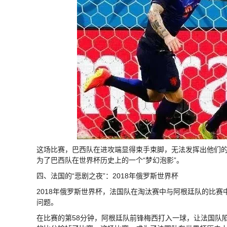
这场比赛，巴西队在进攻端显得束手束脚，无法发挥出他们
为了巴西队在世界杯历史上的一个“梦幻泡影”。
四、法国的“悲剧之夜”：2018年俄罗斯世界杯
2018年俄罗斯世界杯，法国队在淘汰赛中与阿根廷队的比赛
问题。
在比赛的第58分钟，阿根廷队前锋梅西打入一球，让法国队