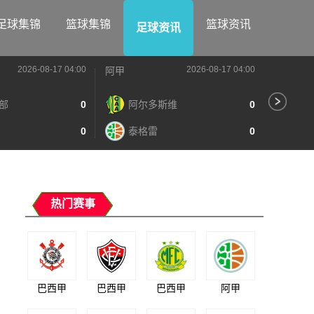
足球集锦
篮球集锦
篮球资讯
足球资讯
2026-08-17 04:00
2026-08-17 04:00
阿甲
阿甲
部
0
阿尔多斯维
0
河
0
泰格雷
0
阿
热门赛事
巴西甲
巴西甲
巴西甲
阿甲