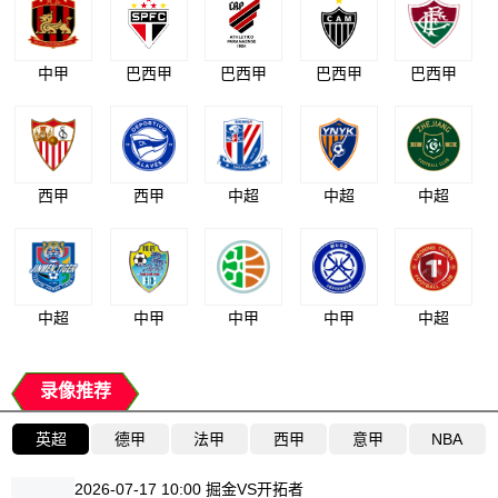
中甲
巴西甲
巴西甲
巴西甲
巴西甲
西甲
西甲
中超
中超
中超
中超
中甲
中甲
中甲
中超
录像推荐
英超
德甲
法甲
西甲
意甲
NBA
2026-07-17 10:00 掘金VS开拓者