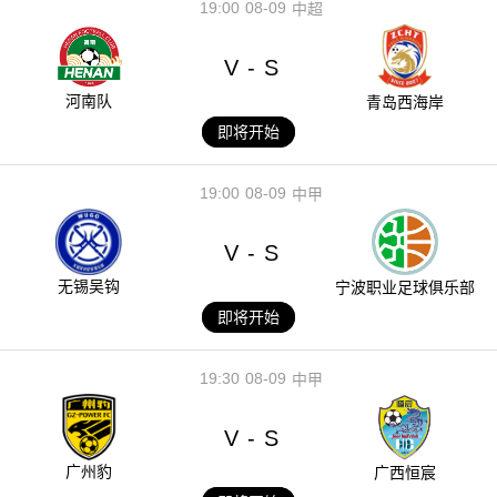
19:00
08-09
中超
V
S
-
河南队
青岛西海岸
即将开始
19:00
08-09
中甲
V
S
-
无锡吴钩
宁波职业足球俱乐部
即将开始
19:30
08-09
中甲
V
S
-
广州豹
广西恒宸