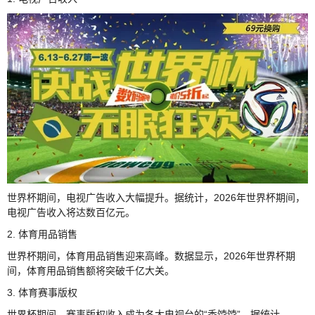
世界杯期间，电视广告收入大幅提升。据统计，2026年世界杯期间，
电视广告收入将达数百亿元。
2. 体育用品销售
世界杯期间，体育用品销售迎来高峰。数据显示，2026年世界杯期
间，体育用品销售额将突破千亿大关。
3. 体育赛事版权
世界杯期间，赛事版权收入成为各大电视台的“香饽饽”。据统计，