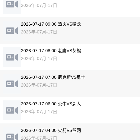
2026年-07月-17日
2026-07-17 09:00 热火VS猛龙
2026年-07月-17日
2026-07-17 08:00 老鹰VS灰熊
2026年-07月-17日
2026-07-17 07:00 尼克斯VS勇士
2026年-07月-17日
2026-07-17 06:00 公牛VS湖人
2026年-07月-17日
2026-07-17 04:30 火箭VS篮网
2026年-07月-17日