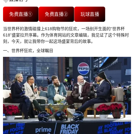
免费直播①
免费直播②
玩球直播
当世界杯的激情碰撞上618购物节的狂欢，一场别开生面的“世界杯
618”盛宴拉开序幕。作为体育网站的文章编辑，我见证了这个特殊时
刻，今天，就让我带你一起这场盛宴背后的故事。
一、世界杯狂欢，全球瞩目