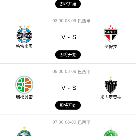
即将开始
03:00
08-09
巴西甲
V
S
-
格雷米奥
圣保罗
即将开始
05:30
08-09
巴西甲
V
S
-
瑞模贝雷
米内罗竞技
即将开始
07:30
08-09
巴西甲