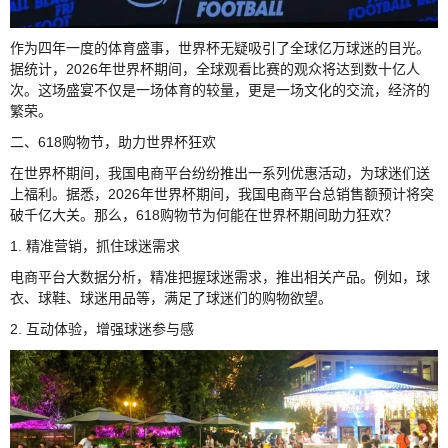
作为四年一度的体育盛事，世界杯无疑吸引了全球亿万球迷的目光。
据统计，2026年世界杯期间，全球观看比赛的观众将达到数十亿人
次。这场盛宴不仅是一场体育的较量，更是一场文化的交流，经济的
繁荣。
二、618购物节，助力世界杯狂欢
在世界杯期间，我国电商平台纷纷推出一系列优惠活动，为球迷们送
上福利。据悉，2026年世界杯期间，我国电商平台总销售额预计将突
破千亿大关。那么，618购物节为何能在世界杯期间助力狂欢？
1. 精准营销，抓住球迷需求
电商平台大数据分析，精准把握球迷需求，推出相关产品。例如，球
衣、球鞋、球迷用品等，满足了球迷们的购物欲望。
2. 互动体验，增强球迷参与感