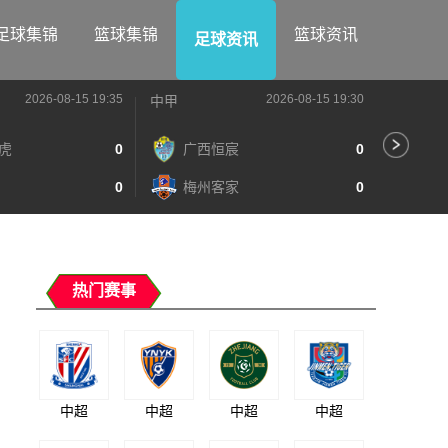
足球集锦
篮球集锦
篮球资讯
足球资讯
2026-08-15 19:35
2026-08-15 19:30
中甲
中甲
虎
0
广西恒宸
0
陕
0
梅州客家
0
长
热门赛事
中超
中超
中超
中超