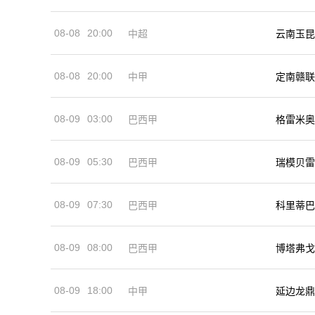
08-08
20:00
中超
云南玉昆
08-08
20:00
中甲
定南赣联
08-09
03:00
巴西甲
格雷米奥
08-09
05:30
巴西甲
瑞模贝雷
08-09
07:30
巴西甲
科里蒂巴
08-09
08:00
巴西甲
博塔弗戈
08-09
18:00
中甲
延边龙鼎