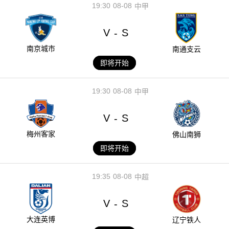
19:30
08-08
中甲
V
S
-
南京城市
南通支云
即将开始
19:30
08-08
中甲
V
S
-
梅州客家
佛山南狮
即将开始
19:35
08-08
中超
V
S
-
大连英博
辽宁铁人