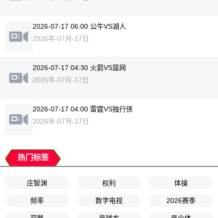
2026-07-17 06:00 公牛VS湖人
2026年-07月-17日
2026-07-17 04:30 火箭VS篮网
2026年-07月-17日
2026-07-17 04:00 雷霆VS独行侠
2026年-07月-17日
热门标签
庄智渊
权利
体操
频率
数字电视
2026赛季