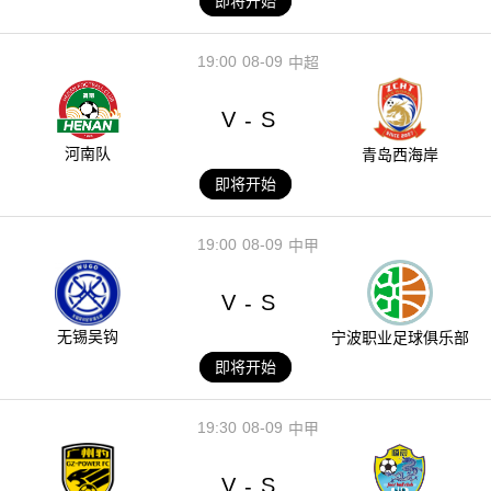
即将开始
19:00
08-09
中超
V
S
-
河南队
青岛西海岸
即将开始
19:00
08-09
中甲
V
S
-
无锡吴钩
宁波职业足球俱乐部
即将开始
19:30
08-09
中甲
V
S
-