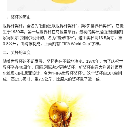
一、奖杯的历史
世界杯奖杯，全名为“国际足联世界杯奖杯”，简称“世界杯奖杯”。它诞
生于1930年，第一届世界杯在乌拉圭举行。最初的奖杯是由法国雕刻
家阿贝尔·拉图尔设计的，名为“雷米特杯”。这个奖杯高13.5英寸，重
3.8公斤，由纯银制成，上面刻有“FIFA World Cup”字样。
二、奖杯的演变
随着世界杯的不断发展，奖杯也在不断地演变。1970年，为了庆祝世
界杯举办40周年，国际足联决定更换奖杯。新奖杯由意大利设计师西
尔维奥·加扎尼亚设计，名为“FIFA世界杯奖杯”。这个奖杯由18K金制
成，高13.5英寸，重7.5公斤，比原来的奖杯重了近一倍。