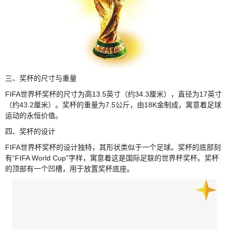
三、奖杯的尺寸与重量
FIFA世界杯奖杯的尺寸为高13.5英寸（约34.3厘米），直径为17英寸
（约43.2厘米）。奖杯的重量为7.5公斤，由18K金制成，寓意着足球
运动的永恒价值。
四、奖杯的设计
FIFA世界杯奖杯的设计独特，其形状类似于一个足球。奖杯的底部刻
有“FIFA World Cup”字样，寓意着这是国际足联的世界杯奖杯。奖杯
的顶部有一个凹槽，用于放置奖杯底座。