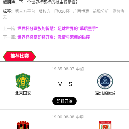
起期待，下一个世界杯奖杯的得主将是谁？
标签
：
第三方平台
版权方
巴U20杯
广西恒宸
前瞻分析
奥恰洛
夫
上一篇:
世界杯分班族的智慧：足球世界的“幕后黑手”
下一篇:
世界杯盛宴即将开启：激情与荣耀的碰撞
推荐比赛
19:35
08-07
中超
V
S
-
北京国安
深圳新鹏城
即将开始
19:00
08-08
中甲