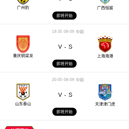
广州豹
广西恒宸
即将开始
19:35
08-09
中超
V
S
-
重庆铜梁龙
上海海港
即将开始
20:00
08-09
中超
V
S
-
山东泰山
天津津门虎
即将开始