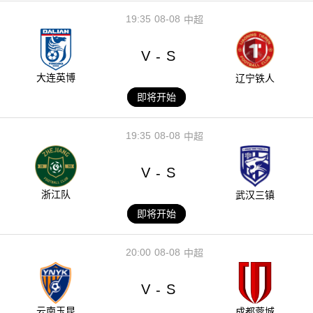
19:35
08-08
中超
V
S
-
大连英博
辽宁铁人
即将开始
19:35
08-08
中超
V
S
-
浙江队
武汉三镇
即将开始
20:00
08-08
中超
V
S
-
云南玉昆
成都蓉城