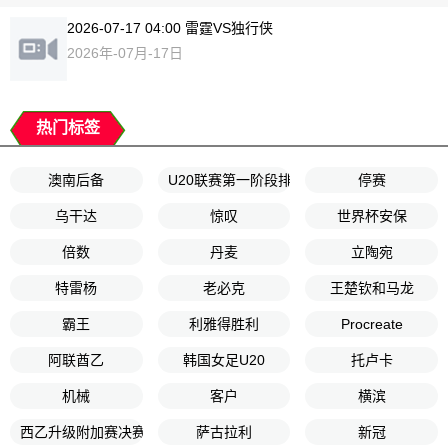
2026-07-17 04:00 雷霆VS独行侠
2026年-07月-17日
热门标签
澳南后备
U20联赛第一阶段排位赛1第3轮
停赛
乌干达
惊叹
世界杯安保
倍数
丹麦
立陶宛
特雷杨
老必克
王楚钦和马龙
霸王
利雅得胜利
Procreate
阿联酋乙
韩国女足U20
托卢卡
机械
客户
横滨
西乙升级附加赛决赛次回合
萨古拉利
新冠