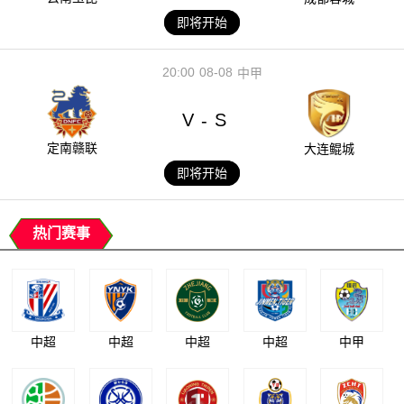
即将开始
20:00
08-08
中甲
V
S
-
定南赣联
大连鲲城
即将开始
热门赛事
中超
中超
中超
中超
中甲