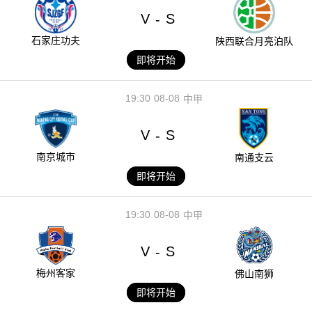
V
S
-
石家庄功夫
陕西联合月亮泊队
即将开始
19:30
08-08
中甲
V
S
-
南京城市
南通支云
即将开始
19:30
08-08
中甲
V
S
-
梅州客家
佛山南狮
即将开始