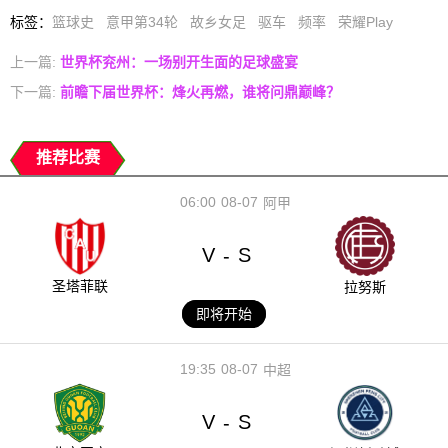
标签
：
篮球史
意甲第34轮
故乡女足
驱车
频率
荣耀Play
上一篇:
世界杯兖州：一场别开生面的足球盛宴
下一篇:
前瞻下届世界杯：烽火再燃，谁将问鼎巅峰？
推荐比赛
06:00
08-07
阿甲
V
S
-
圣塔菲联
拉努斯
即将开始
19:35
08-07
中超
V
S
-