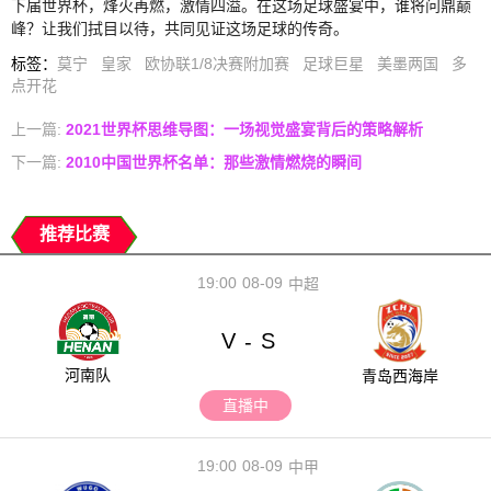
下届世界杯，烽火再燃，激情四溢。在这场足球盛宴中，谁将问鼎巅
峰？让我们拭目以待，共同见证这场足球的传奇。
标签
：
莫宁
皇家
欧协联1/8决赛附加赛
足球巨星
美墨两国
多
点开花
上一篇:
2021世界杯思维导图：一场视觉盛宴背后的策略解析
下一篇:
2010中国世界杯名单：那些激情燃烧的瞬间
推荐比赛
19:00
08-09
中超
V
S
-
河南队
青岛西海岸
直播中
19:00
08-09
中甲