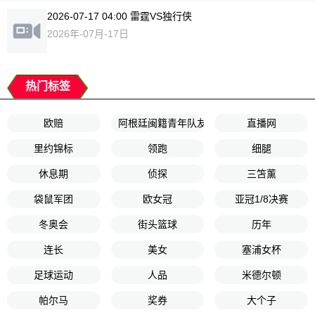
2026-07-17 04:00 雷霆VS独行侠
2026年-07月-17日
热门标签
欧赔
阿根廷闽籍青年队友谊赛
直播网
里约锦标
领跑
细腿
休息期
侦探
三笘薰
袋鼠军团
欧女冠
亚冠1/8决赛
冬奥会
街头篮球
历年
连长
美女
塞浦女杯
足球运动
人品
米德尔顿
帕尔马
奖券
大个子