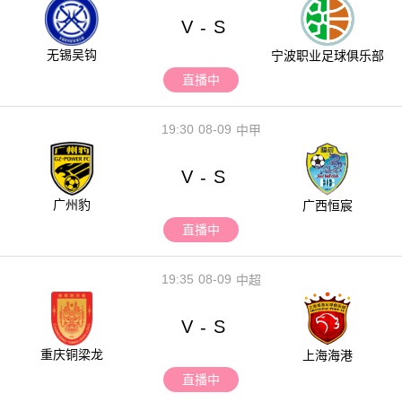
V
S
-
无锡吴钩
宁波职业足球俱乐部
直播中
19:30
08-09
中甲
V
S
-
广州豹
广西恒宸
直播中
19:35
08-09
中超
V
S
-
重庆铜梁龙
上海海港
直播中