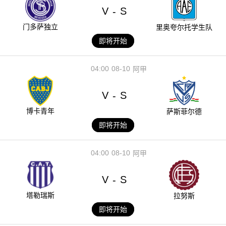
V
S
-
门多萨独立
里奥夸尔托学生队
即将开始
04:00
08-10
阿甲
V
S
-
博卡青年
萨斯菲尔德
即将开始
04:00
08-10
阿甲
V
S
-
塔勒瑞斯
拉努斯
即将开始