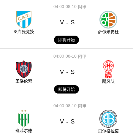
04:00
08-10
阿甲
V
S
-
图库曼竞技
萨尔米安杜
即将开始
04:00
08-10
阿甲
V
S
-
圣洛伦索
飓风队
即将开始
04:00
08-10
阿甲
V
S
-
班菲尔德
贝尔格拉诺