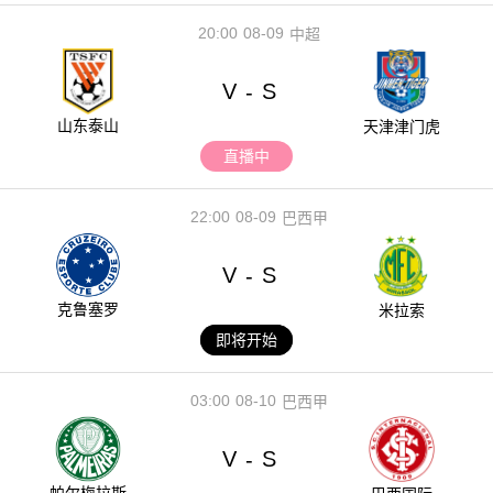
20:00
08-09
中超
V
S
-
山东泰山
天津津门虎
直播中
22:00
08-09
巴西甲
V
S
-
克鲁塞罗
米拉索
即将开始
03:00
08-10
巴西甲
V
S
-
帕尔梅拉斯