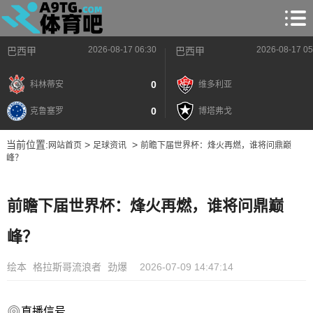
2026-08-17 06:30
2026-08-17 05
巴西甲
巴西甲
0
科林蒂安
维多利亚
0
克鲁塞罗
博塔弗戈
当前位置:
>
>
网站首页
足球资讯
前瞻下届世界杯：烽火再燃，谁将问鼎巅
峰？
前瞻下届世界杯：烽火再燃，谁将问鼎巅
峰？
绘本
格拉斯哥流浪者
劲爆
2026-07-09 14:47:14
直播信号