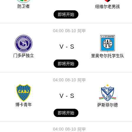
防卫者
纽维尔老男孩
即将开始
04:00
08-10
阿甲
V
S
-
门多萨独立
里奥夸尔托学生队
即将开始
04:00
08-10
阿甲
V
S
-
博卡青年
萨斯菲尔德
即将开始
04:00
08-10
阿甲