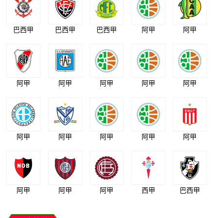
巴西甲
巴西甲
巴西甲
阿甲
阿甲
阿甲
阿甲
阿甲
阿甲
阿甲
阿甲
阿甲
阿甲
阿甲
阿甲
阿甲
阿甲
阿甲
西甲
巴西甲