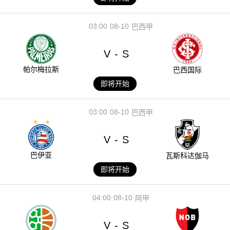
03:00
08-10
巴西甲
V
S
-
帕尔梅拉斯
巴西国际
即将开始
03:00
08-10
巴西甲
V
S
-
巴伊亚
瓦斯科达伽马
即将开始
04:00
08-10
阿甲
V
S
-