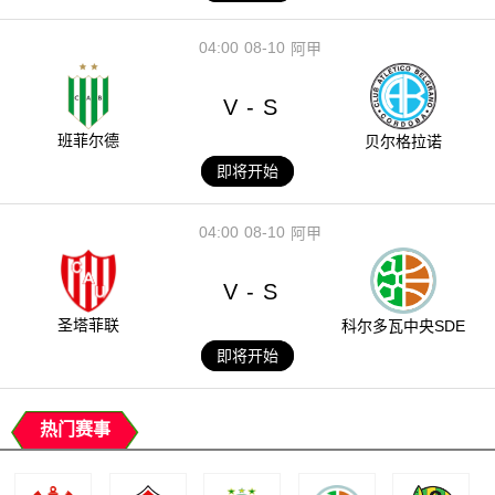
04:00
08-10
阿甲
V
S
-
班菲尔德
贝尔格拉诺
即将开始
04:00
08-10
阿甲
V
S
-
圣塔菲联
科尔多瓦中央SDE
即将开始
热门赛事