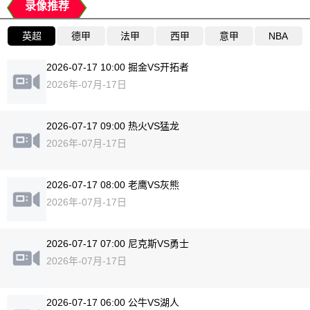
录像推荐
英超
德甲
法甲
西甲
意甲
NBA
2026-07-17 10:00 掘金VS开拓者
2026年-07月-17日
2026-07-17 09:00 热火VS猛龙
2026年-07月-17日
2026-07-17 08:00 老鹰VS灰熊
2026年-07月-17日
2026-07-17 07:00 尼克斯VS勇士
2026年-07月-17日
2026-07-17 06:00 公牛VS湖人