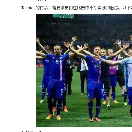
Takatak的传承，需要球员们在比赛中不断实践和磨练。以下是