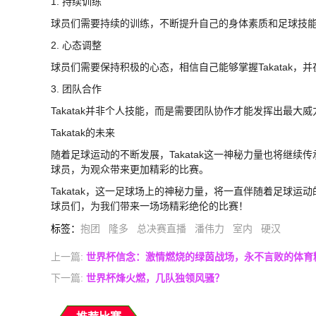
1. 持续训练
球员们需要持续的训练，不断提升自己的身体素质和足球技能，为
2. 心态调整
球员们需要保持积极的心态，相信自己能够掌握Takatak，
3. 团队合作
Takatak并非个人技能，而是需要团队协作才能发挥出最大威
Takatak的未来
随着足球运动的不断发展，Takatak这一神秘力量也将继续传
球员，为观众带来更加精彩的比赛。
Takatak，这一足球场上的神秘力量，将一直伴随着足球运动
球员们，为我们带来一场场精彩绝伦的比赛！
标签
：
抱团
隆多
总决赛直播
潘伟力
室内
硬汉
上一篇:
世界杯信念：激情燃烧的绿茵战场，永不言败的体育
下一篇:
世界杯烽火燃，几队独领风骚？