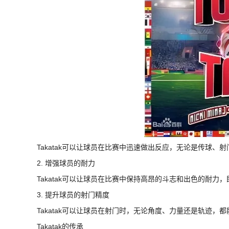
Takatak可以让球员在比赛中迅速做出反应，无论是传球、
2. 增强球员的耐力
Takatak可以让球员在比赛中保持高昂的斗志和出色的耐
3. 提升球员的射门精度
Takatak可以让球员在射门时，无论角度、力量还是轨迹，
Takatak的传承