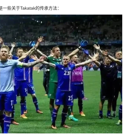
一些关于Takatak的传承方法：