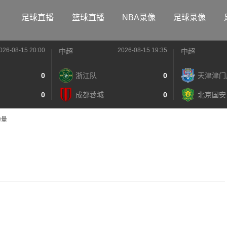
足球直播
篮球直播
NBA录像
足球录像
026-08-15 20:00
2026-08-15 19:35
中超
中超
0
浙江队
0
天津津门
0
成都蓉城
0
北京国安
力量