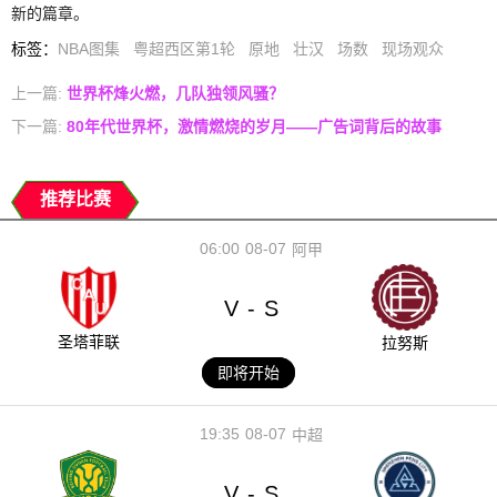
新的篇章。
标签
：
NBA图集
粤超西区第1轮
原地
壮汉
场数
现场观众
上一篇:
世界杯烽火燃，几队独领风骚？
下一篇:
80年代世界杯，激情燃烧的岁月——广告词背后的故事
推荐比赛
06:00
08-07
阿甲
V
S
-
圣塔菲联
拉努斯
即将开始
19:35
08-07
中超
V
S
-