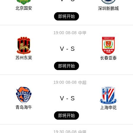
北京国安
深圳新鹏城
即将开始
19:00
08-08
中甲
V
S
-
苏州东吴
长春亚泰
即将开始
19:00
08-08
中超
V
S
-
青岛海牛
上海申花
即将开始
19:30
08-08
中甲