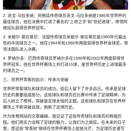
2. 迭戈·马拉多纳：阿根廷传奇球员迭戈·马拉多纳是1986年世界杯的
最佳球员，他在决赛中打进了著名的“上帝之手”和“世纪进球”，带领阿
根廷队获得世界杯冠军。
3. 米歇尔·普拉蒂尼：法国传奇球员米歇尔·普拉蒂尼是1980年代最出
色的中场球员之一。他在1984年和1986年两度获得世界杯金球奖，带
领法国队进入决赛。
4. 罗纳尔多：巴西传奇球员罗纳尔多在1998年和2002年两度获得世
界杯冠军。他在世界杯赛场上共打进15球，是世界杯历史上进球最多
的球员之一。
三、世界杯常客的启示：传承与突破
世界杯常客球队和球员的成功，给后人留下了许多启示。传承是足球
历史的重要组成部分。这些球队和球员在比赛中传承了足球精神，为
后人树立了榜样。突破是足球永恒的主题。这些球队和球员在世界杯
赛场上不断突破自我，刷新了足球历史。
作为体育网站的文章编辑，我见证了这些传奇球队和球员的辉煌历
程。他们用实力诠释了足球的魅力，让我们为之疯狂。在未来的日子
里，愿这些“常青树”继续在世界杯赛场上绽放光芒，为足球历史谱写