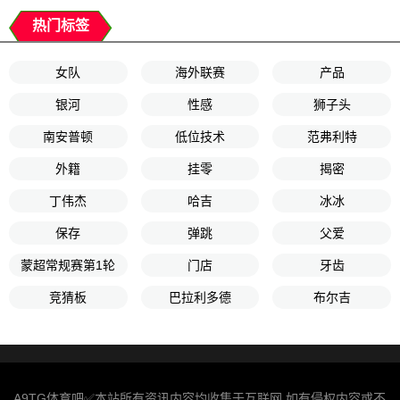
热门标签
女队
海外联赛
产品
银河
性感
狮子头
南安普顿
低位技术
范弗利特
外籍
挂零
揭密
丁伟杰
哈吉
冰冰
保存
弹跳
父爱
蒙超常规赛第1轮
门店
牙齿
竞猜板
巴拉利多德
布尔吉
A9TG体育吧✅本站所有资讯内容均收集于互联网,如有侵权内容或不