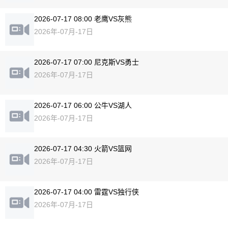
2026-07-17 08:00 老鹰VS灰熊
2026年-07月-17日
2026-07-17 07:00 尼克斯VS勇士
2026年-07月-17日
2026-07-17 06:00 公牛VS湖人
2026年-07月-17日
2026-07-17 04:30 火箭VS篮网
2026年-07月-17日
2026-07-17 04:00 雷霆VS独行侠
2026年-07月-17日