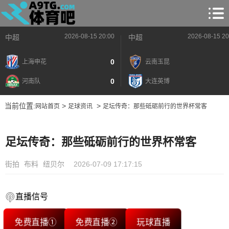
2026-08-15 20:00
2026-08-15 20
中超
中超
0
上海申花
云南玉昆
0
河南队
大连英博
当前位置:
>
>
网站首页
足球资讯
足坛传奇：那些砥砺前行的世界杯常客
足坛传奇：那些砥砺前行的世界杯常客
街拍
布料
纽贝尔
2026-07-09 17:17:15
直播信号
免费直播①
免费直播②
玩球直播