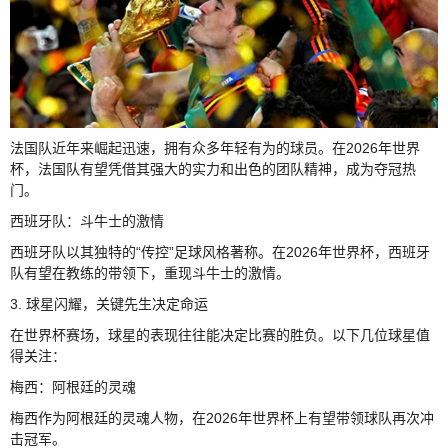
法国队近年来崛起迅速，拥有众多年轻有为的球员。在2026年世界
杯，法国队有望凭借其强大的实力和出色的团队精神，成为夺冠热
门。
西班牙队：斗牛士的激情
西班牙队以其独特的“传控”足球风格著称。在2026年世界杯，西班牙
队有望在教练的带领下，重现斗牛士的激情。
3. 球星闪耀，关键先生决定命运
在世界杯赛场，球星的表现往往能决定比赛的胜负。以下几位球星值
得关注：
梅西：阿根廷的灵魂
梅西作为阿根廷的灵魂人物，在2026年世界杯上有望带领球队再次冲
击冠军。