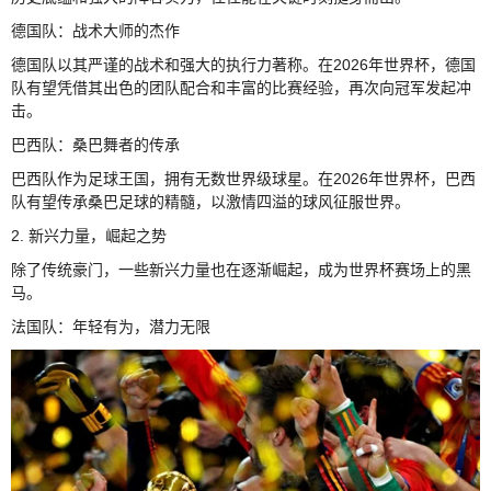
德国队：战术大师的杰作
德国队以其严谨的战术和强大的执行力著称。在2026年世界杯，德国
队有望凭借其出色的团队配合和丰富的比赛经验，再次向冠军发起冲
击。
巴西队：桑巴舞者的传承
巴西队作为足球王国，拥有无数世界级球星。在2026年世界杯，巴西
队有望传承桑巴足球的精髓，以激情四溢的球风征服世界。
2. 新兴力量，崛起之势
除了传统豪门，一些新兴力量也在逐渐崛起，成为世界杯赛场上的黑
马。
法国队：年轻有为，潜力无限