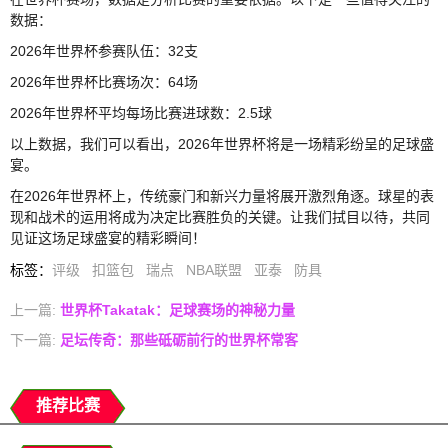
数据：
2026年世界杯参赛队伍：32支
2026年世界杯比赛场次：64场
2026年世界杯平均每场比赛进球数：2.5球
以上数据，我们可以看出，2026年世界杯将是一场精彩纷呈的足球盛
宴。
在2026年世界杯上，传统豪门和新兴力量将展开激烈角逐。球星的表
现和战术的运用将成为决定比赛胜负的关键。让我们拭目以待，共同
见证这场足球盛宴的精彩瞬间！
标签
：
评级
扣篮包
瑞点
NBA联盟
亚泰
防具
上一篇:
世界杯Takatak：足球赛场的神秘力量
下一篇:
足坛传奇：那些砥砺前行的世界杯常客
推荐比赛