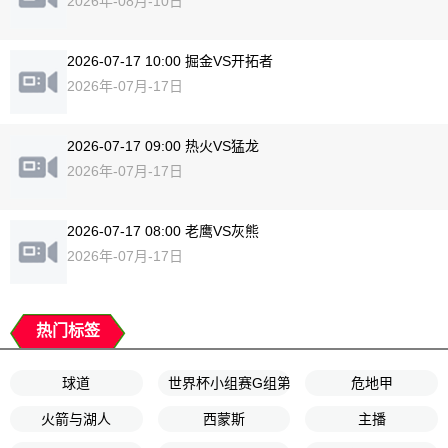
2026年-08月-10日
2026-07-17 10:00 掘金VS开拓者
2026年-07月-17日
2026-07-17 09:00 热火VS猛龙
2026年-07月-17日
2026-07-17 08:00 老鹰VS灰熊
2026年-07月-17日
热门标签
球道
世界杯小组赛G组第2轮
危地甲
火箭与湖人
西蒙斯
主播