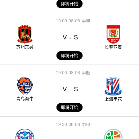
即将开始
19:00
08-08
中甲
V
S
-
苏州东吴
长春亚泰
即将开始
19:00
08-08
中超
V
S
-
青岛海牛
上海申花
即将开始
19:30
08-08
中甲