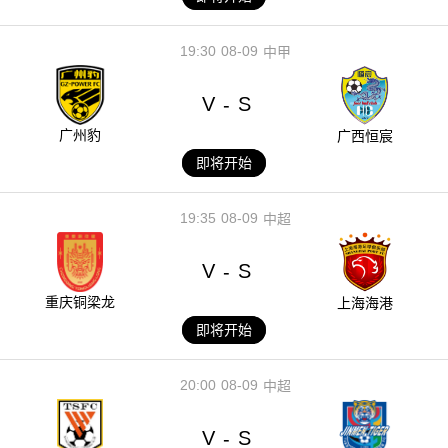
19:30
08-09
中甲
V
S
-
广州豹
广西恒宸
即将开始
19:35
08-09
中超
V
S
-
重庆铜梁龙
上海海港
即将开始
20:00
08-09
中超
V
S
-