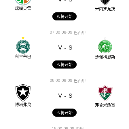
瑞模贝雷
米内罗竞技
即将开始
07:30
08-09
巴西甲
V
S
-
科里蒂巴
沙佩科恩斯
即将开始
08:00
08-09
巴西甲
V
S
-
博塔弗戈
弗鲁米嫩塞
即将开始
18:00
08-09
中甲