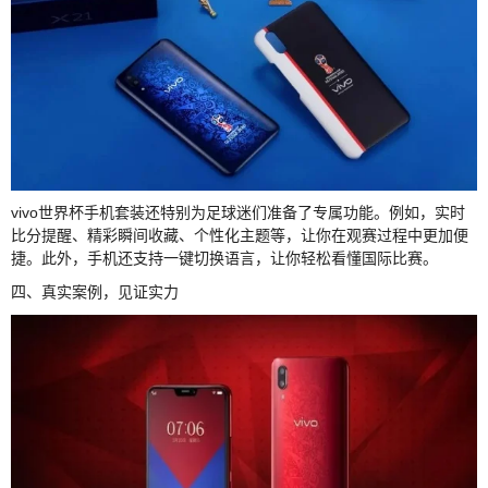
vivo世界杯手机套装还特别为足球迷们准备了专属功能。例如，实时
比分提醒、精彩瞬间收藏、个性化主题等，让你在观赛过程中更加便
捷。此外，手机还支持一键切换语言，让你轻松看懂国际比赛。
四、真实案例，见证实力