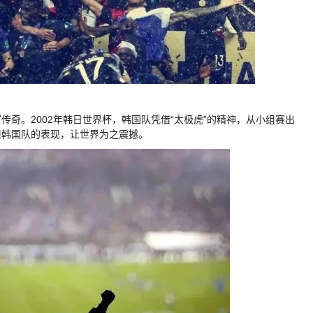
奇。2002年韩日世界杯，韩国队凭借“太极虎”的精神，从小组赛出
但韩国队的表现，让世界为之震撼。