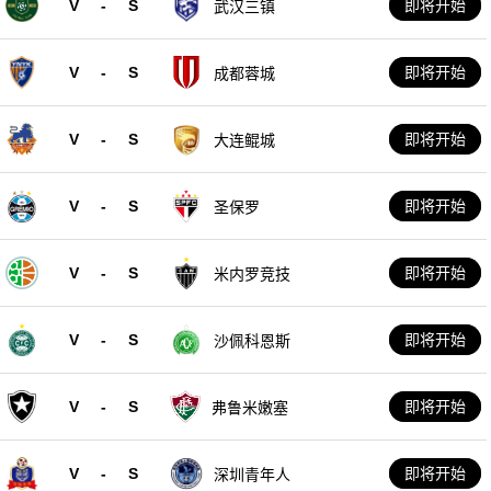
V
-
S
即将开始
武汉三镇
V
-
S
即将开始
成都蓉城
V
-
S
即将开始
大连鲲城
V
-
S
即将开始
圣保罗
V
-
S
即将开始
米内罗竞技
V
-
S
即将开始
沙佩科恩斯
V
-
S
即将开始
弗鲁米嫩塞
V
-
S
即将开始
深圳青年人