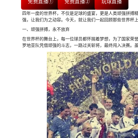
免费直播①
免费直播②
玩球直播
四年一度的世界杯，不仅是足球的盛宴，更是人类顽强拼搏
强，让我们为之动容。今天，就让我们一起回顾那些世界杯
一、顽强拼搏，永不放弃
在世界杯的舞台上，每一位球员都怀揣着梦想，为了国家荣誉
罗地亚队凭借顽强的斗志，一路过关斩将，最终闯入决赛。