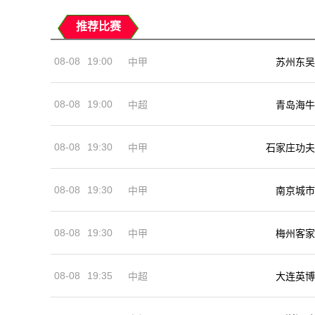
推荐比赛
08-08
19:00
中甲
苏州东吴
08-08
19:00
中超
青岛海牛
08-08
19:30
中甲
石家庄功夫
08-08
19:30
中甲
南京城市
08-08
19:30
中甲
梅州客家
08-08
19:35
中超
大连英博