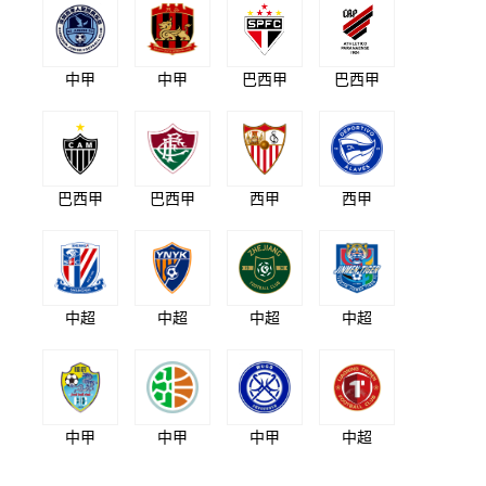
中甲
中甲
巴西甲
巴西甲
巴西甲
巴西甲
西甲
西甲
中超
中超
中超
中超
中甲
中甲
中甲
中超