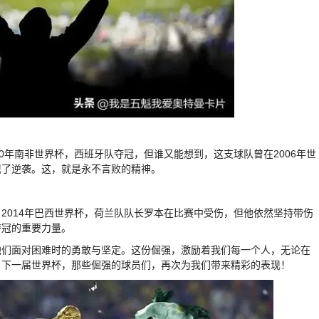
0年南非世界杯，西班牙队夺冠，但谁又能想到，这支球队曾在2006年世
现了逆袭。这，就是永不言败的精神。
2014年巴西世界杯，荷兰队队长罗本在比赛中受伤，但他依然坚持带伤
夺冠的重要力量。
他们面对困难时的勇敢与坚定。这份倔强，激励着我们每一个人，无论在
，下一届世界杯，那些倔强的球员们，再次为我们带来精彩的表现！