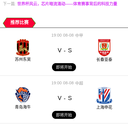
下一篇:
世界杯风云，芯片暗流涌动——体育赛事背后的科技力量
推荐比赛
19:00
08-08
中甲
V
S
-
苏州东吴
长春亚泰
即将开始
19:00
08-08
中超
V
S
-
青岛海牛
上海申花
即将开始