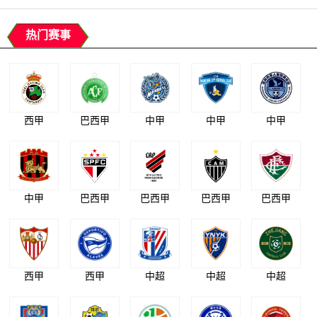
热门赛事
西甲
巴西甲
中甲
中甲
中甲
中甲
巴西甲
巴西甲
巴西甲
巴西甲
西甲
西甲
中超
中超
中超