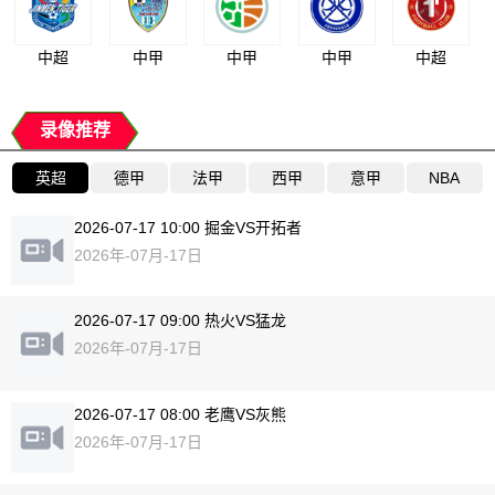
中超
中甲
中甲
中甲
中超
录像推荐
英超
德甲
法甲
西甲
意甲
NBA
2026-07-17 10:00 掘金VS开拓者
2026年-07月-17日
2026-07-17 09:00 热火VS猛龙
2026年-07月-17日
2026-07-17 08:00 老鹰VS灰熊
2026年-07月-17日