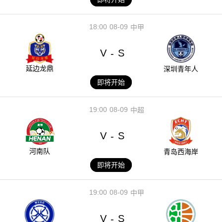
18:00
08-09
中甲
V
S
-
延边龙鼎
深圳青年人
即将开始
19:00
08-09
中超
V
S
-
河南队
青岛西海岸
即将开始
19:00
08-09
中甲
V
S
-