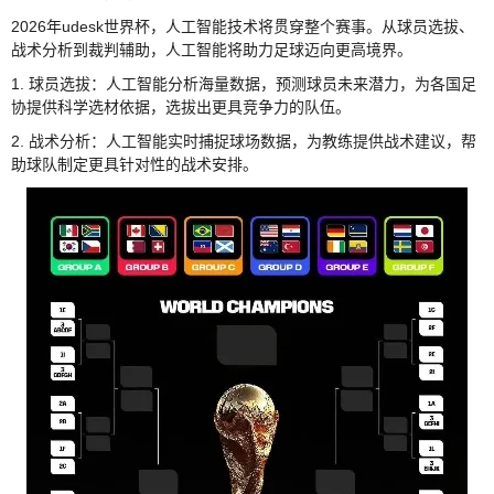
2026年udesk世界杯，人工智能技术将贯穿整个赛事。从球员选拔、
战术分析到裁判辅助，人工智能将助力足球迈向更高境界。
1. 球员选拔：人工智能分析海量数据，预测球员未来潜力，为各国足
协提供科学选材依据，选拔出更具竞争力的队伍。
2. 战术分析：人工智能实时捕捉球场数据，为教练提供战术建议，帮
助球队制定更具针对性的战术安排。