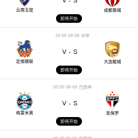
V
S
-
云南玉昆
成都蓉城
即将开始
20:00
08-08
中甲
V
S
-
定南赣联
大连鲲城
即将开始
03:00
08-09
巴西甲
V
S
-
格雷米奥
圣保罗
即将开始