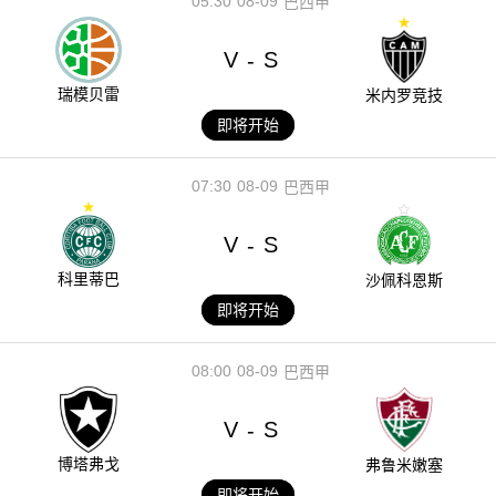
05:30
08-09
巴西甲
V
S
-
瑞模贝雷
米内罗竞技
即将开始
07:30
08-09
巴西甲
V
S
-
科里蒂巴
沙佩科恩斯
即将开始
08:00
08-09
巴西甲
V
S
-
博塔弗戈
弗鲁米嫩塞
即将开始