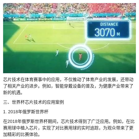
芯片技术在体育赛事中的应用，不仅推动了体育产业的发展，还带动
了相关产业的进步。例如，智能穿戴设备的普及，为健康产业带来了
新的机遇。
三、世界杯芯片技术的应用案例
1. 2018年俄罗斯世界杯
在2018年俄罗斯世界杯期间，芯片技术得到了广泛应用。例如，在比
赛用球中植入芯片，实现了对比赛用球的实时追踪，为观众带来了更
加精彩的比赛体验。