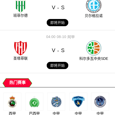
V
S
-
班菲尔德
贝尔格拉诺
即将开始
04:00
08-10
阿甲
V
S
-
圣塔菲联
科尔多瓦中央SDE
即将开始
热门赛事
西甲
巴西甲
中甲
中甲
中甲