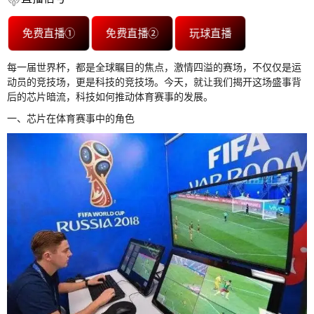
免费直播①
免费直播②
玩球直播
每一届世界杯，都是全球瞩目的焦点，激情四溢的赛场，不仅仅是运
动员的竞技场，更是科技的竞技场。今天，就让我们揭开这场盛事背
后的芯片暗流，科技如何推动体育赛事的发展。
一、芯片在体育赛事中的角色