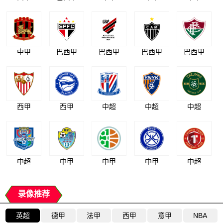
中甲
巴西甲
巴西甲
巴西甲
巴西甲
西甲
西甲
中超
中超
中超
中超
中甲
中甲
中甲
中超
录像推荐
英超
德甲
法甲
西甲
意甲
NBA