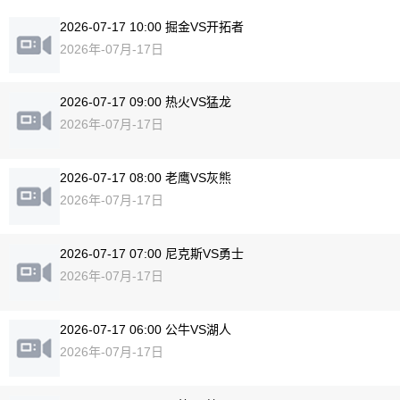
2026-07-17 10:00 掘金VS开拓者
2026年-07月-17日
2026-07-17 09:00 热火VS猛龙
2026年-07月-17日
2026-07-17 08:00 老鹰VS灰熊
2026年-07月-17日
2026-07-17 07:00 尼克斯VS勇士
2026年-07月-17日
2026-07-17 06:00 公牛VS湖人
2026年-07月-17日