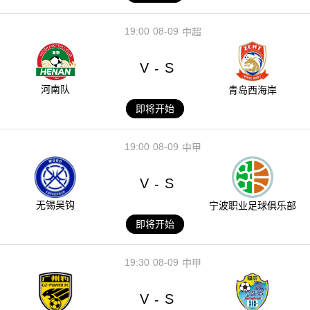
19:00
08-09
中超
V
S
-
河南队
青岛西海岸
即将开始
19:00
08-09
中甲
V
S
-
无锡吴钩
宁波职业足球俱乐部
即将开始
19:30
08-09
中甲
V
S
-