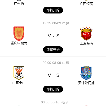
广州豹
广西恒宸
即将开始
19:35
08-09
中超
V
S
-
重庆铜梁龙
上海海港
即将开始
20:00
08-09
中超
V
S
-
山东泰山
天津津门虎
即将开始
03:00
08-10
巴西甲