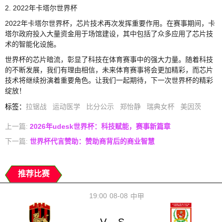
2. 2022年卡塔尔世界杯
2022年卡塔尔世界杯，芯片技术再次发挥重要作用。在赛事期间，卡
塔尔政府投入大量资金用于场馆建设，其中包括了众多应用了芯片技
术的智能化设施。
世界杯的芯片暗流，彰显了科技在体育赛事中的强大力量。随着科技
的不断发展，我们有理由相信，未来体育赛事将会更加精彩，而芯片
技术将继续扮演着重要角色。让我们一起期待，下一次世界杯的精彩
绽放！
标签
：
拉锯战
运动医学
比分公示
郑怡静
瑞典女杯
美因茨
上一篇:
2026年udesk世界杯：科技赋能，赛事新篇章
下一篇:
世界杯代言赞助：赞助商背后的商业智慧
推荐比赛
19:00
08-08
中甲