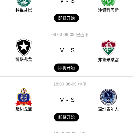
V
S
-
科里蒂巴
沙佩科恩斯
即将开始
08:00
08-09
巴西甲
V
S
-
博塔弗戈
弗鲁米嫩塞
即将开始
18:00
08-09
中甲
V
S
-
延边龙鼎
深圳青年人
即将开始