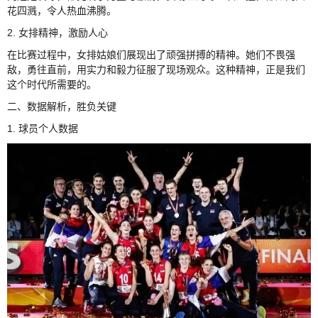
花四溅，令人热血沸腾。
2. 女排精神，激励人心
在比赛过程中，女排姑娘们展现出了顽强拼搏的精神。她们不畏强
敌，勇往直前，用实力和毅力征服了现场观众。这种精神，正是我们
这个时代所需要的。
二、数据解析，胜负关键
1. 球员个人数据