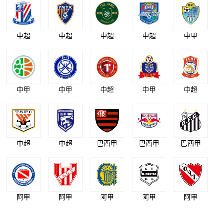
中超
中超
中超
中超
中甲
中甲
中甲
中超
中甲
中超
中超
中超
巴西甲
巴西甲
巴西甲
阿甲
阿甲
阿甲
阿甲
阿甲