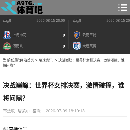
2026-08-15 20:00
2026-08-15 20
中超
中超
0
上海申花
云南玉昆
0
河南队
大连英博
当前位置:
>
>
网站首页
足球资讯
决战巅峰：世界杯女排决赛，激情碰撞，谁
将问鼎？
决战巅峰：世界杯女排决赛，激情碰撞，谁
将问鼎？
布法联
居莱尔
猫咪
2026-07-09 18:10:18
直播信号