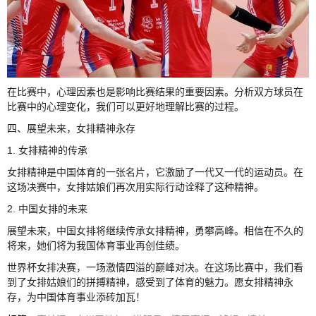
在比赛中，心理因素也是影响比赛结果的重要因素。分析双方球员在
比赛中的心理变化，我们可以更好地理解比赛的过程。
四、展望未来，女排精神永存
1. 女排精神的传承
女排精神是中国体育的一张名片，它激励了一代又一代的运动员。在
这场决赛中，女排姑娘们再次用实际行动诠释了这种精神。
2. 中国女排的未来
展望未来，中国女排将继续传承女排精神，勇攀高峰。相信在不久的
将来，她们将为我国体育事业再创佳绩。
世界杯女排决赛，一场激情四溢的巅峰对决。在这场比赛中，我们看
到了女排姑娘们的拼搏精神，感受到了体育的魅力。愿女排精神永
存，为中国体育事业添砖加瓦！