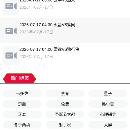
2026-07-17 06:00 公牛VS湖人
2026年-07月-17日
2026-07-17 04:30 火箭VS篮网
2026年-07月-17日
2026-07-17 04:00 雷霆VS独行侠
2026年-07月-17日
热门标签
卡多佐
禁令
量子
楚鹰
免费
奥尔莫
牙套
圣诞节大战
心理辅导
冬季两项
射手榜
大屏