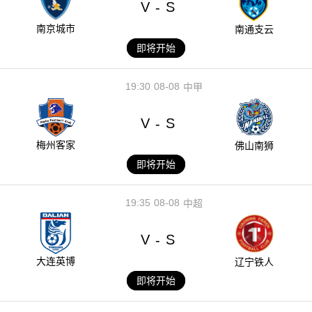
V
S
-
南京城市
南通支云
即将开始
19:30
08-08
中甲
V
S
-
梅州客家
佛山南狮
即将开始
19:35
08-08
中超
V
S
-
大连英博
辽宁铁人
即将开始