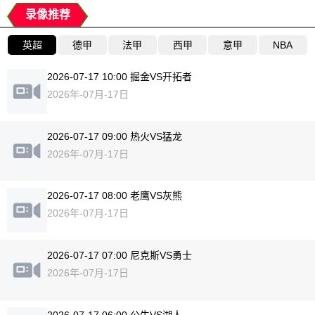
录像推荐
英超
德甲
法甲
西甲
意甲
NBA
2026-07-17 10:00 掘金VS开拓者
2026年-07月-17日
2026-07-17 09:00 热火VS猛龙
2026年-07月-17日
2026-07-17 08:00 老鹰VS灰熊
2026年-07月-17日
2026-07-17 07:00 尼克斯VS勇士
2026年-07月-17日