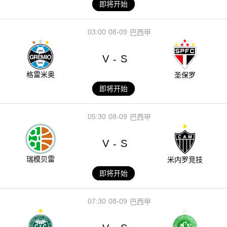
即将开始
03:00
08-09
巴西甲
V
S
-
格雷米奥
圣保罗
即将开始
05:30
08-09
巴西甲
V
S
-
瑞模贝雷
米内罗竞技
即将开始
07:30
08-09
巴西甲