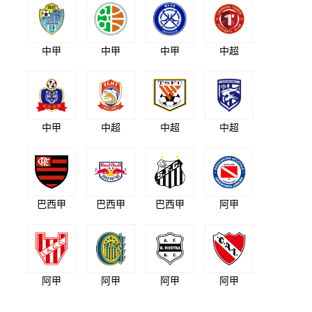
中甲
中甲
中甲
中超
中甲
中超
中超
中超
巴西甲
巴西甲
巴西甲
阿甲
阿甲
阿甲
阿甲
阿甲