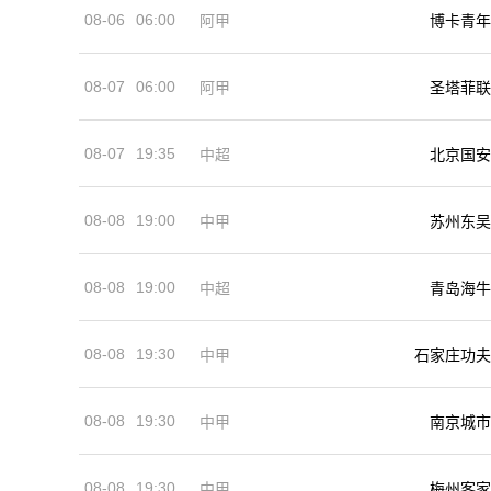
08-06
06:00
阿甲
博卡青年
08-07
06:00
阿甲
圣塔菲联
08-07
19:35
中超
北京国安
08-08
19:00
中甲
苏州东吴
08-08
19:00
中超
青岛海牛
08-08
19:30
中甲
石家庄功夫
08-08
19:30
中甲
南京城市
08-08
19:30
中甲
梅州客家