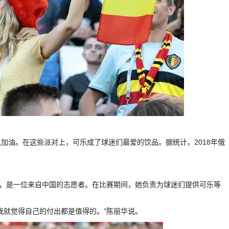
加油。在这些派对上，可乐成了球迷们最爱的饮品。据统计，2018年俄
华，是一位来自中国的志愿者。在比赛期间，她负责为球迷们提供可乐等
我就觉得自己的付出都是值得的。”陈丽华说。