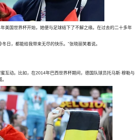
94年美国世界杯开始，她便与足球结下了不解之缘。在过去的二十多年
冷冬日，都能给我带来无尽的快乐。”张晓丽笑着说。
蜜互动。比如，在2014年巴西世界杯期间，德国队球员托马斯·穆勒与
威。