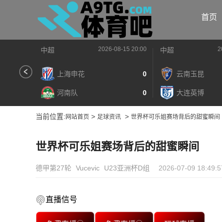
首页
2026-08-15 20:00
2
中超
中超
上海申花
0
云南玉昆
河南队
0
大连英博
当前位置:
>
>
网站首页
足球资讯
世界杯可乐姐赛场背后的甜蜜瞬间
世界杯可乐姐赛场背后的甜蜜瞬间
德甲第27轮
Vucevic
U23亚洲杯D组
2026-07-09 18:49:5
直播信号