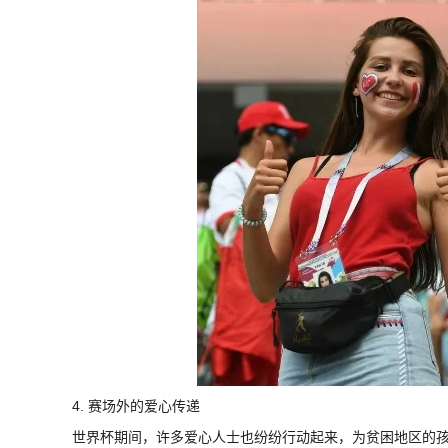
4. 赛场外的爱心传递
世界杯期间，许多爱心人士也纷纷行动起来，为贫困地区的