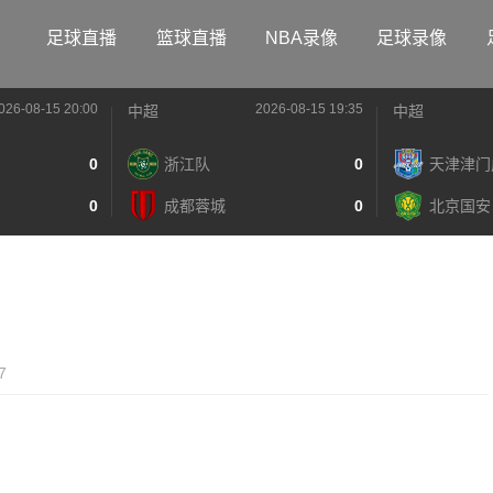
足球直播
篮球直播
NBA录像
足球录像
026-08-15 20:00
2026-08-15 19:35
中超
中超
0
浙江队
0
天津津门
0
成都蓉城
0
北京国安
7