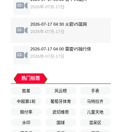
2026年-07月-17日
2026-07-17 04:30 火箭VS篮网
2026年-07月-17日
2026-07-17 04:00 雷霆VS独行侠
2026年-07月-17日
热门标签
胜差
风云榜
手表
中超第1轮
葡萄牙体育
马特拉齐
赔付率
武切维奇
儿童天地
水印
国球
混采区