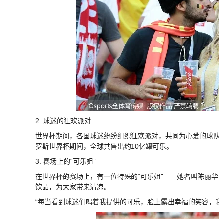
2. 球迷的狂欢派对
世界杯期间，各国球迷纷纷组织狂欢派对，共同为心爱的球队
罗斯世界杯期间，全球共售出约10亿罐可乐。
3. 赛场上的“可乐姐”
在世界杯的赛场上，有一位特殊的“可乐姐”——她名叫陈丽
饮品，为大家带来清凉。
“每当看到球迷们喝着我提供的可乐，脸上露出幸福的笑容，