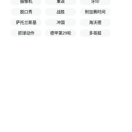
摄像机
重返
牙印
脱口秀
战胜
附加赛时间
萨托兰斯基
冲国
海沃德
抓球动作
德甲第29轮
多哥超