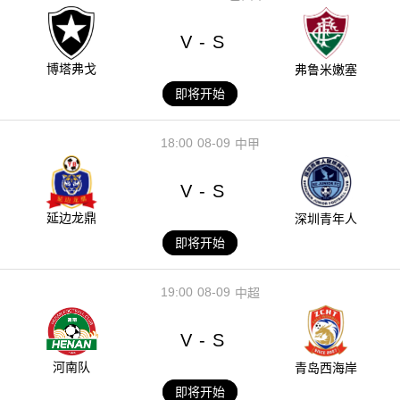
V
S
-
博塔弗戈
弗鲁米嫩塞
即将开始
18:00
08-09
中甲
V
S
-
延边龙鼎
深圳青年人
即将开始
19:00
08-09
中超
V
S
-
河南队
青岛西海岸
即将开始