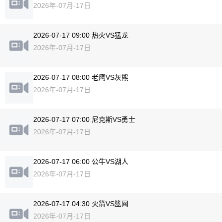
2026年-07月-17日
2026-07-17 09:00 热火VS猛龙
2026年-07月-17日
2026-07-17 08:00 老鹰VS灰熊
2026年-07月-17日
2026-07-17 07:00 尼克斯VS勇士
2026年-07月-17日
2026-07-17 06:00 公牛VS湖人
2026年-07月-17日
2026-07-17 04:30 火箭VS篮网
2026年-07月-17日