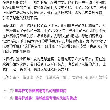
在世界杯的赛场上，裁判的角色至关重要。他们的一举一动，都可能
影响到比赛的走向。有些裁判却让人哭笑不得。比如，2018年世界杯
上的俄罗斯裁判克拉滕伯格，他在执法比赛时，多次出现争议判罚，
引发了球迷的强烈不满。
而球迷们，则是这场狂欢的真正主角。他们用自己的热情和智慧，为
世界杯增添了无尽的乐趣。比如，2014年世界杯上的巴西球迷，他们
在比赛中挥舞着旗帜，唱着歌曲，为球队加油助威。球迷们调侃道：
“巴西球迷，你们是世界杯的最佳裁判，用热情和智慧，为比赛增添了
无尽的乐趣！”这样的调侃，既体现了球迷对比赛的热爱，也展现了他
们对足球的幽默感。
世界杯，这个四年一度的足球盛宴，总是充满了欢笑与泪水。而在这
欢笑与泪水之间，我们看到了足球的魅力，也看到了人性的光辉。让
我们一起，笑谈间，感受这场狂欢的魅力吧！
标签
：
主场
性价比
购房
东部决赛
而非
世界杯小组赛D组第3轮
上一篇:
世界杯可乐姐赛场背后的甜蜜瞬间
下一篇:
世界杯威胁：足球盛宴背后的风险与挑战