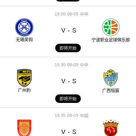
19:00
08-09
中甲
V
S
-
无锡吴钩
宁波职业足球俱乐部
即将开始
19:30
08-09
中甲
V
S
-
广州豹
广西恒宸
即将开始
19:35
08-09
中超
V
S
-