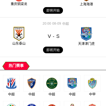
重庆铜梁龙
上海海港
即将开始
20:00
08-09
中超
V
S
-
山东泰山
天津津门虎
即将开始
热门赛事
中超
中超
中超
中超
中甲