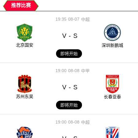
推荐比赛
19:35
08-07
中超
V
S
-
北京国安
深圳新鹏城
即将开始
19:00
08-08
中甲
V
S
-
苏州东吴
长春亚泰
即将开始
19:00
08-08
中超