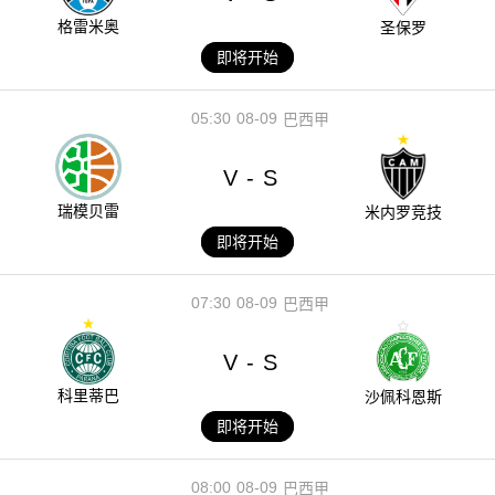
格雷米奥
圣保罗
即将开始
05:30
08-09
巴西甲
V
S
-
瑞模贝雷
米内罗竞技
即将开始
07:30
08-09
巴西甲
V
S
-
科里蒂巴
沙佩科恩斯
即将开始
08:00
08-09
巴西甲