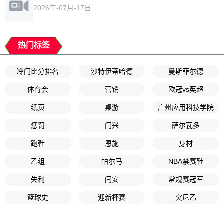
2026年-07月-17日
热门标签
冷门比分排名
沙特伊蒂哈德
曼斯菲尔德
体育会
营销
欧冠vs英超
纸页
桌游
广州应用科技学院
惩罚
门兴
萨尔瓦多
跑鞋
恩施
身材
乙组
帕尔马
NBA禁赛鞋
失利
闫安
常规赛冠军
篮球史
迎新杯赛
突尼乙