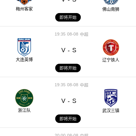
梅州客家
佛山南狮
即将开始
19:35
08-08
中超
V
S
-
大连英博
辽宁铁人
即将开始
19:35
08-08
中超
V
S
-
浙江队
武汉三镇
即将开始
20:00
08-08
中超