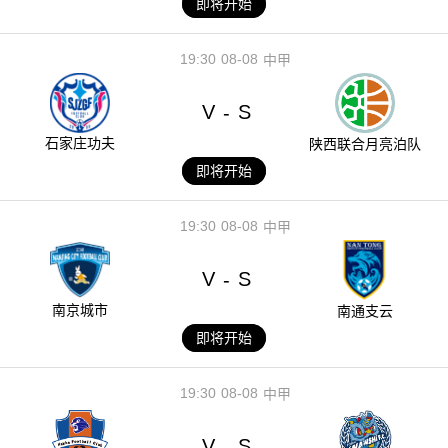
即将开始
19:30
08-08
中甲
V
S
-
石家庄功夫
陕西联合月亮泊队
即将开始
19:30
08-08
中甲
V
S
-
南京城市
南通支云
即将开始
19:30
08-08
中甲
V
S
-