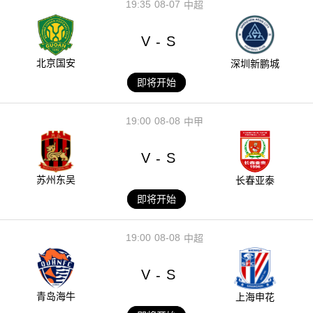
19:35
08-07
中超
V
S
-
北京国安
深圳新鹏城
即将开始
19:00
08-08
中甲
V
S
-
苏州东吴
长春亚泰
即将开始
19:00
08-08
中超
V
S
-
青岛海牛
上海申花