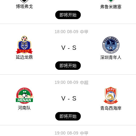
博塔弗戈
弗鲁米嫩塞
即将开始
18:00
08-09
中甲
V
S
-
延边龙鼎
深圳青年人
即将开始
19:00
08-09
中超
V
S
-
河南队
青岛西海岸
即将开始
19:00
08-09
中甲