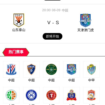
20:00
08-09
中超
V
S
-
山东泰山
天津津门虎
即将开始
热门赛事
中超
中超
中超
中超
中甲