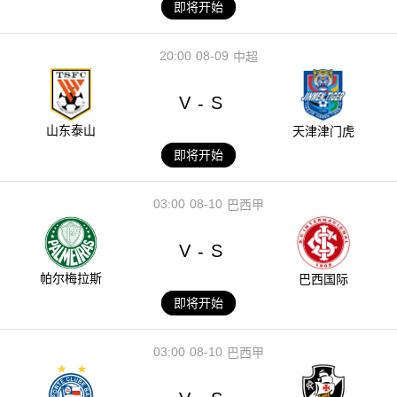
即将开始
20:00
08-09
中超
V
S
-
山东泰山
天津津门虎
即将开始
03:00
08-10
巴西甲
V
S
-
帕尔梅拉斯
巴西国际
即将开始
03:00
08-10
巴西甲