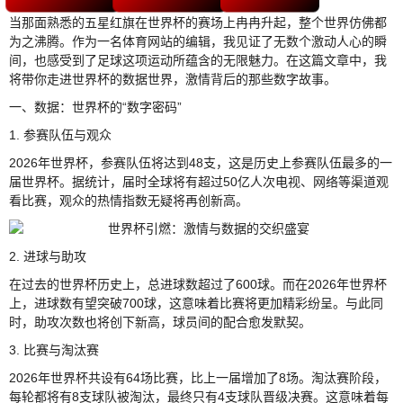
当那面熟悉的五星红旗在世界杯的赛场上冉冉升起，整个世界仿佛都
为之沸腾。作为一名体育网站的编辑，我见证了无数个激动人心的瞬
间，也感受到了足球这项运动所蕴含的无限魅力。在这篇文章中，我
将带你走进世界杯的数据世界，激情背后的那些数字故事。
一、数据：世界杯的“数字密码”
1. 参赛队伍与观众
2026年世界杯，参赛队伍将达到48支，这是历史上参赛队伍最多的一
届世界杯。据统计，届时全球将有超过50亿人次电视、网络等渠道观
看比赛，观众的热情指数无疑将再创新高。
2. 进球与助攻
在过去的世界杯历史上，总进球数超过了600球。而在2026年世界杯
上，进球数有望突破700球，这意味着比赛将更加精彩纷呈。与此同
时，助攻次数也将创下新高，球员间的配合愈发默契。
3. 比赛与淘汰赛
2026年世界杯共设有64场比赛，比上一届增加了8场。淘汰赛阶段，
每轮都将有8支球队被淘汰，最终只有4支球队晋级决赛。这意味着每