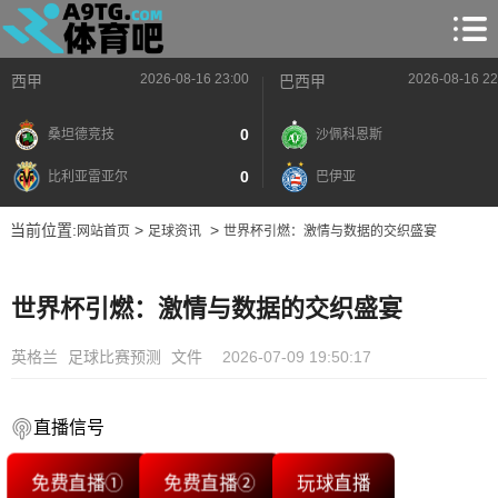
2026-08-16 23:00
2026-08-16 22
西甲
巴西甲
0
桑坦德竞技
沙佩科恩斯
0
比利亚雷亚尔
巴伊亚
当前位置:
>
>
网站首页
足球资讯
世界杯引燃：激情与数据的交织盛宴
世界杯引燃：激情与数据的交织盛宴
英格兰
足球比赛预测
文件
2026-07-09 19:50:17
直播信号
免费直播①
免费直播②
玩球直播