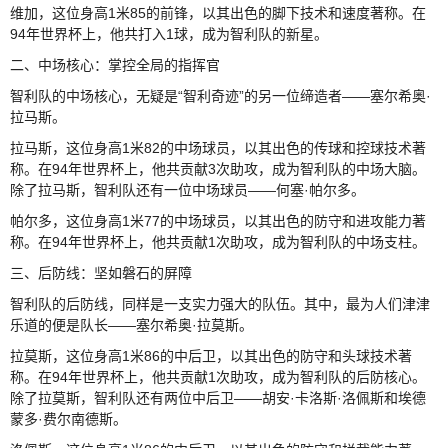
维加，这位身高1米85的前锋，以其出色的脚下技术和速度著称。在
94年世界杯上，他共打入1球，成为智利队的新星。
二、中场核心：掌控全局的指挥官
智利队的中场核心，无疑是“智利奇迹”的另一位缔造者——塞尔希奥·
拉马斯。
拉马斯，这位身高1米82的中场球员，以其出色的传球和控球技术著
称。在94年世界杯上，他共贡献3次助攻，成为智利队的中场大脑。
除了拉马斯，智利队还有一位中场球员——何塞·帕尔多。
帕尔多，这位身高1米77的中场球员，以其出色的防守和进攻能力著
称。在94年世界杯上，他共贡献1次助攻，成为智利队的中场支柱。
三、后防线：坚如磐石的屏障
智利队的后防线，同样是一支实力强大的队伍。其中，最为人们津津
乐道的便是队长——塞尔希奥·拉莫斯。
拉莫斯，这位身高1米86的中后卫，以其出色的防守和头球技术著
称。在94年世界杯上，他共贡献1次助攻，成为智利队的后防核心。
除了拉莫斯，智利队还有两位中后卫——胡安·卡洛斯·洛佩斯和埃德
蒙多·费尔南德斯。