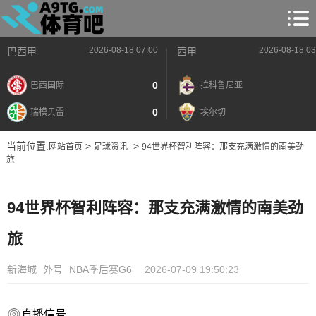
2026-08-18 07:00
2026-08-18 03
巴西甲
西甲
0
巴西国际
拉科鲁尼亚
0
瑞模贝雷
埃尔切
当前位置:
>
>
网站首页
足球资讯
94世界杯智利阵容：那支充满激情的南美劲
旅
94世界杯智利阵容：那支充满激情的南美劲
旅
新海城
外号
NBA季后赛G6
2026-07-09 19:50:23
直播信号