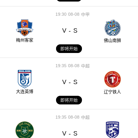
19:30
08-08
中甲
V
S
-
梅州客家
佛山南狮
即将开始
19:35
08-08
中超
V
S
-
大连英博
辽宁铁人
即将开始
19:35
08-08
中超
V
S
-