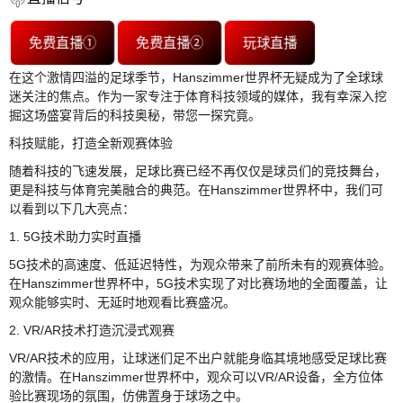
免费直播①
免费直播②
玩球直播
在这个激情四溢的足球季节，Hanszimmer世界杯无疑成为了全球球
迷关注的焦点。作为一家专注于体育科技领域的媒体，我有幸深入挖
掘这场盛宴背后的科技奥秘，带您一探究竟。
科技赋能，打造全新观赛体验
随着科技的飞速发展，足球比赛已经不再仅仅是球员们的竞技舞台，
更是科技与体育完美融合的典范。在Hanszimmer世界杯中，我们可
以看到以下几大亮点：
1. 5G技术助力实时直播
5G技术的高速度、低延迟特性，为观众带来了前所未有的观赛体验。
在Hanszimmer世界杯中，5G技术实现了对比赛场地的全面覆盖，让
观众能够实时、无延时地观看比赛盛况。
2. VR/AR技术打造沉浸式观赛
VR/AR技术的应用，让球迷们足不出户就能身临其境地感受足球比赛
的激情。在Hanszimmer世界杯中，观众可以VR/AR设备，全方位体
验比赛现场的氛围，仿佛置身于球场之中。