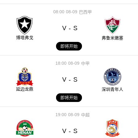
08:00
08-09
巴西甲
V
S
-
博塔弗戈
弗鲁米嫩塞
即将开始
18:00
08-09
中甲
V
S
-
延边龙鼎
深圳青年人
即将开始
19:00
08-09
中超
V
S
-