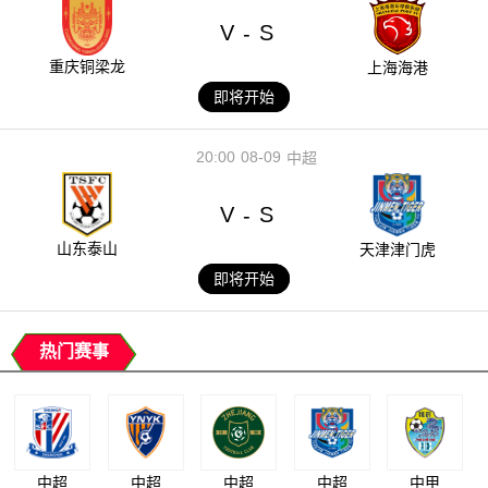
V
S
-
重庆铜梁龙
上海海港
即将开始
20:00
08-09
中超
V
S
-
山东泰山
天津津门虎
即将开始
热门赛事
中超
中超
中超
中超
中甲