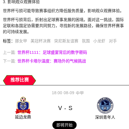
3. 影响观众观赛体验
世界杯亏损可能导致赛事组织方降低服务质量，影响观众观赛体验。
世界杯亏损背后，折射出足球赛事发展的困境。面对这一挑战，国际
足联和各国足协需要共同努力，寻找新的发展路径，确保世界杯赛事
的可持续发展。
标签
：
挪女甲
美冠杯决赛
突尼斯友谊赛
氛围
小龙虾
对手
上一篇:
世界杯1111：足球盛宴背后的数字密码
下一篇:
世界杯卡塔尔温度：赛场外的气候挑战
推荐比赛
18:00
08-09
中甲
V
S
-
延边龙鼎
深圳青年人
即将开始