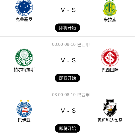
V
S
-
克鲁塞罗
米拉索
即将开始
03:00
08-10
巴西甲
V
S
-
帕尔梅拉斯
巴西国际
即将开始
03:00
08-10
巴西甲
V
S
-
巴伊亚
瓦斯科达伽马
即将开始