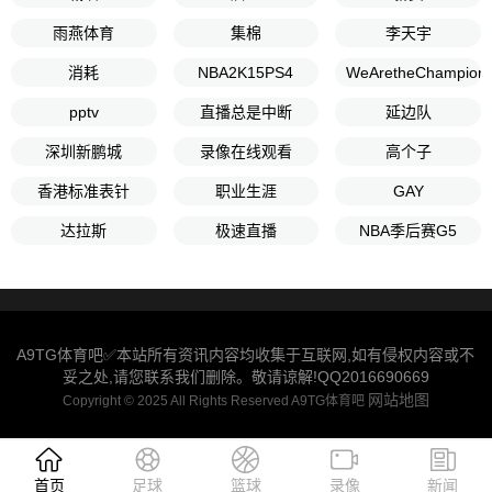
雨燕体育
集棉
李天宇
消耗
NBA2K15PS4
WeAretheChampion
pptv
直播总是中断
延边队
深圳新鹏城
录像在线观看
高个子
香港标准表针
职业生涯
GAY
达拉斯
极速直播
NBA季后赛G5
A9TG体育吧✅本站所有资讯内容均收集于互联网,如有侵权内容或不
妥之处,请您联系我们删除。敬请谅解!QQ2016690669
网站地图
Copyright © 2025 All Rights Reserved A9TG体育吧
首页
足球
篮球
录像
新闻