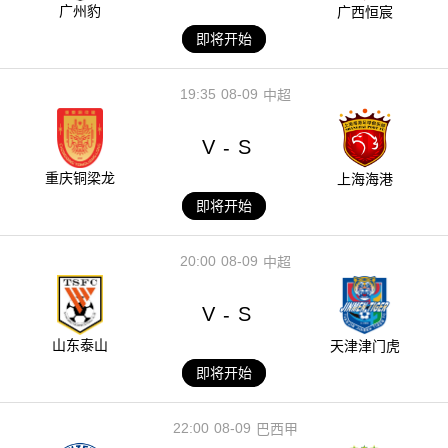
广州豹
广西恒宸
即将开始
19:35
08-09
中超
V
S
-
重庆铜梁龙
上海海港
即将开始
20:00
08-09
中超
V
S
-
山东泰山
天津津门虎
即将开始
22:00
08-09
巴西甲