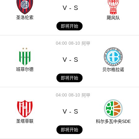
V
S
-
圣洛伦索
飓风队
即将开始
04:00
08-10
阿甲
V
S
-
班菲尔德
贝尔格拉诺
即将开始
04:00
08-10
阿甲
V
S
-
圣塔菲联
科尔多瓦中央SDE
即将开始