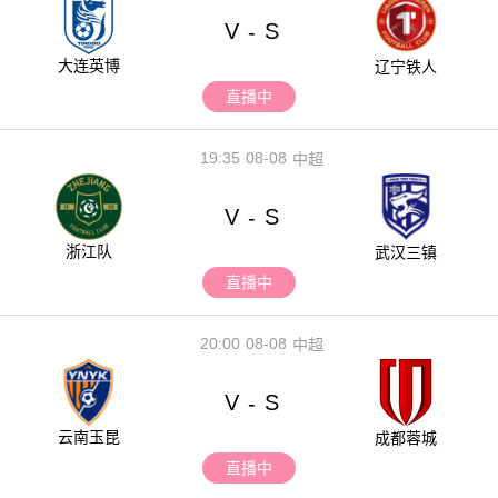
V
S
-
大连英博
辽宁铁人
直播中
19:35
08-08
中超
V
S
-
浙江队
武汉三镇
直播中
20:00
08-08
中超
V
S
-
云南玉昆
成都蓉城
直播中