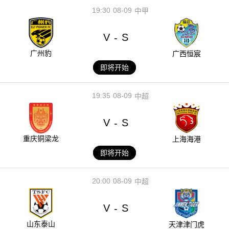
19:30
08-09
中甲
V
S
-
广州豹
广西恒宸
即将开始
19:35
08-09
中超
V
S
-
重庆铜梁龙
上海海港
即将开始
20:00
08-09
中超
V
S
-
山东泰山
天津津门虎