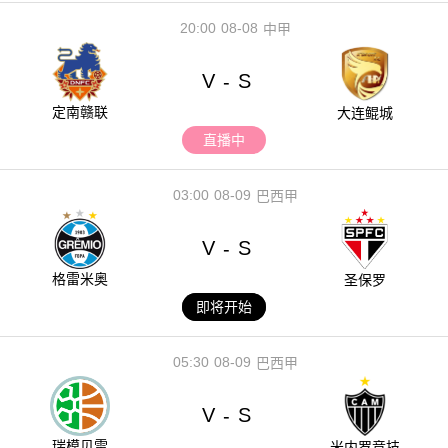
20:00
08-08
中甲
V
S
-
定南赣联
大连鲲城
直播中
03:00
08-09
巴西甲
V
S
-
格雷米奥
圣保罗
即将开始
05:30
08-09
巴西甲
V
S
-
瑞模贝雷
米内罗竞技