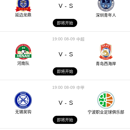
V
S
-
延边龙鼎
深圳青年人
即将开始
19:00
08-09
中超
V
S
-
河南队
青岛西海岸
即将开始
19:00
08-09
中甲
V
S
-
无锡吴钩
宁波职业足球俱乐部
即将开始