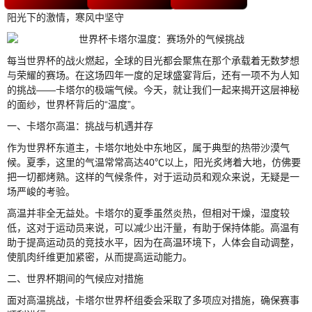
阳光下的激情，寒风中坚守
每当世界杯的战火燃起，全球的目光都会聚焦在那个承载着无数梦想
与荣耀的赛场。在这场四年一度的足球盛宴背后，还有一项不为人知
的挑战——卡塔尔的极端气候。今天，就让我们一起来揭开这层神秘
的面纱，世界杯背后的“温度”。
一、卡塔尔高温：挑战与机遇并存
作为世界杯东道主，卡塔尔地处中东地区，属于典型的热带沙漠气
候。夏季，这里的气温常常高达40℃以上，阳光炙烤着大地，仿佛要
把一切都烤熟。这样的气候条件，对于运动员和观众来说，无疑是一
场严峻的考验。
高温并非全无益处。卡塔尔的夏季虽然炎热，但相对干燥，湿度较
低，这对于运动员来说，可以减少出汗量，有助于保持体能。高温有
助于提高运动员的竞技水平，因为在高温环境下，人体会自动调整，
使肌肉纤维更加紧密，从而提高运动能力。
二、世界杯期间的气候应对措施
面对高温挑战，卡塔尔世界杯组委会采取了多项应对措施，确保赛事