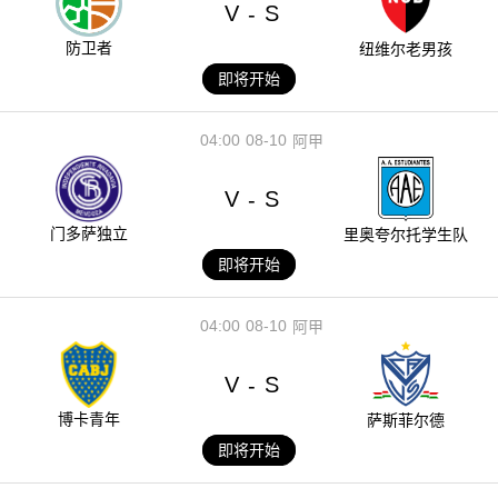
V
S
-
防卫者
纽维尔老男孩
即将开始
04:00
08-10
阿甲
V
S
-
门多萨独立
里奥夸尔托学生队
即将开始
04:00
08-10
阿甲
V
S
-
博卡青年
萨斯菲尔德
即将开始