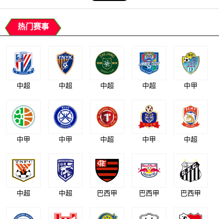
热门赛事
中超
中超
中超
中超
中甲
中甲
中甲
中超
中甲
中超
中超
中超
巴西甲
巴西甲
巴西甲