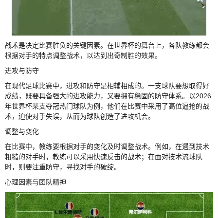
战术是决定比赛胜负的关键因素。在世界杯的舞台上，各队教练都会
根据对手的特点调整战术，以达到出奇制胜的效果。
进攻与防守
在现代足球比赛中，进攻和防守是相辅相成的。一支球队要想取得好
成绩，既要具备强大的进攻能力，又要拥有稳固的防守体系。以2026
年世界杯某支夺冠热门球队为例，他们在比赛中采用了高位逼抢的战
术，迫使对手失误，从而为球队创造了进攻机会。
调整与变化
在比赛中，教练要根据对手的变化及时调整战术。例如，在遇到技术
粗糙的对手时，教练可以采用快速反击的战术；在面对技术流球队
时，则要注重防守，寻找对手的破绽。
心理因素与团队精神