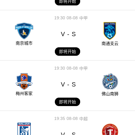
即将开始
19:30
08-08
中甲
V
S
-
南京城市
南通支云
即将开始
19:30
08-08
中甲
V
S
-
梅州客家
佛山南狮
即将开始
19:35
08-08
中超
V
S
-