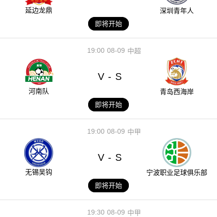
延边龙鼎
深圳青年人
即将开始
19:00
08-09
中超
V
S
-
河南队
青岛西海岸
即将开始
19:00
08-09
中甲
V
S
-
无锡吴钩
宁波职业足球俱乐部
即将开始
19:30
08-09
中甲