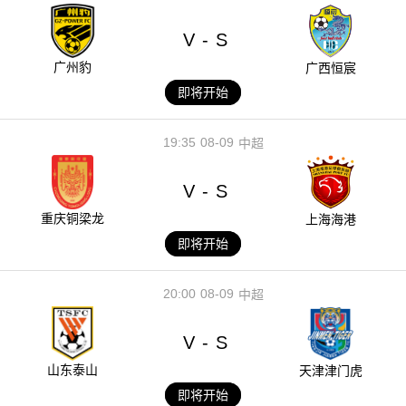
V
S
-
广州豹
广西恒宸
即将开始
19:35
08-09
中超
V
S
-
重庆铜梁龙
上海海港
即将开始
20:00
08-09
中超
V
S
-
山东泰山
天津津门虎
即将开始