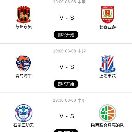
19:00
08-08
中甲
V
S
-
苏州东吴
长春亚泰
即将开始
19:00
08-08
中超
V
S
-
青岛海牛
上海申花
即将开始
19:30
08-08
中甲
V
S
-
石家庄功夫
陕西联合月亮泊队