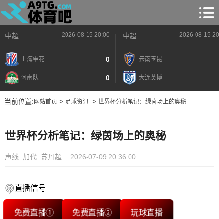
2026-08-15 20:00
2026-08-15 20
中超
中超
0
上海申花
云南玉昆
0
河南队
大连英博
当前位置:
>
>
网站首页
足球资讯
世界杯分析笔记：绿茵场上的奥秘
世界杯分析笔记：绿茵场上的奥秘
声线
加代
苏丹超
2026-07-09 20:36:00
直播信号
免费直播①
免费直播②
玩球直播