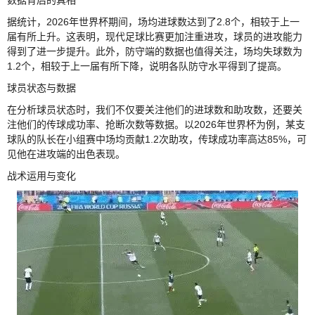
据统计，2026年世界杯期间，场均进球数达到了2.8个，相较于上一
届有所上升。这表明，现代足球比赛更加注重进攻，球员的进攻能力
得到了进一步提升。此外，防守端的数据也值得关注，场均失球数为
1.2个，相较于上一届有所下降，说明各队防守水平得到了提高。
球员状态与数据
在分析球员状态时，我们不仅要关注他们的进球数和助攻数，还要关
注他们的传球成功率、抢断次数等数据。以2026年世界杯为例，某支
球队的队长在小组赛中场均贡献1.2次助攻，传球成功率高达85%，可
见他在进攻端的出色表现。
战术运用与变化