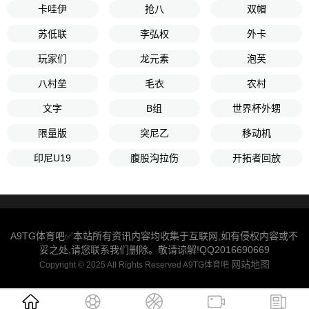
卡哇伊
抢八
双帽
苏低联
李弘权
外卡
玩家们
龙元素
泡芙
八村垒
毛衣
农村
文字
B组
世界杯外甥
限量版
突尼乙
移动机
印尼U19
腹股沟拉伤
开拓者回放
A9TG体育吧✅本站所有资讯内容均收集于互联网,如有侵权内容或不
妥之处,请您联系我们删除。敬请谅解!QQ2016690669
网站地图
Copyright © 2025 All Rights Reserved A9TG体育吧