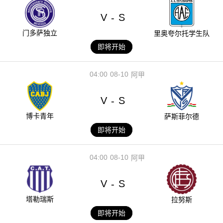
V
S
-
门多萨独立
里奥夸尔托学生队
即将开始
04:00
08-10
阿甲
V
S
-
博卡青年
萨斯菲尔德
即将开始
04:00
08-10
阿甲
V
S
-
塔勒瑞斯
拉努斯
即将开始