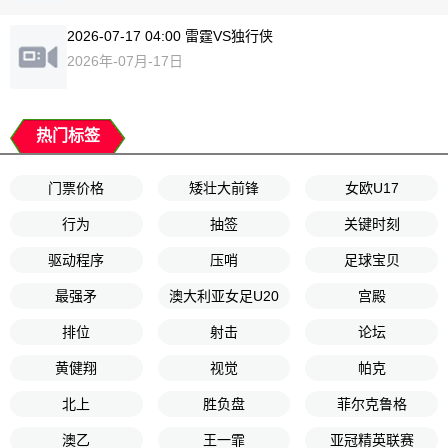
2026-07-17 04:00 雷霆VS独行侠
2026年-07月-17日
热门标签
门票价格
矮壮大前锋
女欧U17
行为
抽签
关键时刻
驱动程序
压哨
足球宝贝
最强矛
澳大利亚女足U20
宫殿
排位
射击
论坛
黄健翔
视觉
帕克
北上
胜负盘
菲尔克鲁格
澳乙
王一霏
亚冠精英联赛