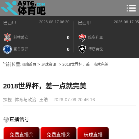
2026-08-17 06:30
2026-08-17 05
巴西甲
巴西甲
0
科林蒂安
维多利亚
0
克鲁塞罗
博塔弗戈
当前位置:
>
>
网站首页
足球资讯
2018世界杯，差一点就完美
2018世界杯，差一点就完美
探视
体育与政治
王皓
2026-07-09 20:46:16
直播信号
免费直播①
免费直播②
玩球直播