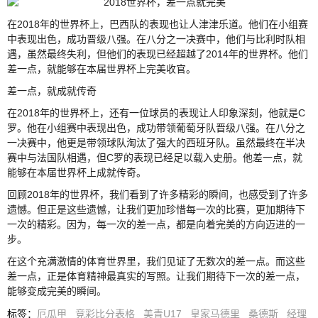
在2018年的世界杯上，巴西队的表现也让人津津乐道。他们在小组赛
中表现出色，成功晋级八强。在八分之一决赛中，他们与比利时队相
遇，虽然最终失利，但他们的表现已经超越了2014年的世界杯。他们
差一点，就能够在本届世界杯上完美收官。
差一点，就成就传奇
在2018年的世界杯上，还有一位球员的表现让人印象深刻，他就是C
罗。他在小组赛中表现出色，成功带领葡萄牙队晋级八强。在八分之
一决赛中，他更是带领球队淘汰了强大的西班牙队。虽然最终在半决
赛中与法国队相遇，但C罗的表现已经足以载入史册。他差一点，就
能够在本届世界杯上成就传奇。
回顾2018年的世界杯，我们看到了许多精彩的瞬间，也感受到了许多
遗憾。但正是这些遗憾，让我们更加珍惜每一次的比赛，更加期待下
一次的精彩。因为，每一次的差一点，都是向着完美的方向迈进的一
步。
在这个充满激情的体育世界里，我们见证了无数次的差一点。而这些
差一点，正是体育精神最真实的写照。让我们期待下一次的差一点，
能够变成完美的瞬间。
标签
：
厄瓜甲
竞彩比分表格
美青U17
皇家马德里
桑德斯
经理