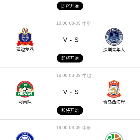
即将开始
18:00
08-09
中甲
V
S
-
延边龙鼎
深圳青年人
即将开始
19:00
08-09
中超
V
S
-
河南队
青岛西海岸
即将开始
19:00
08-09
中甲