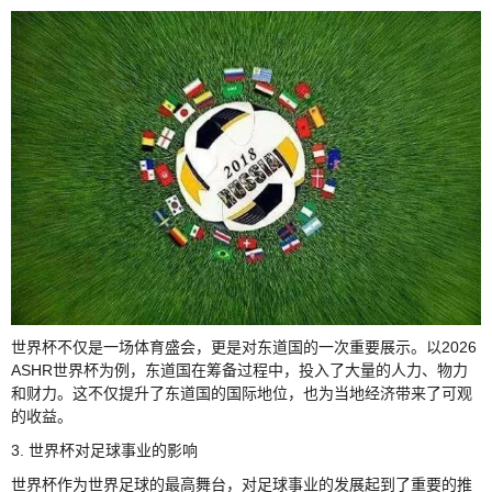
世界杯不仅是一场体育盛会，更是对东道国的一次重要展示。以2026
ASHR世界杯为例，东道国在筹备过程中，投入了大量的人力、物力
和财力。这不仅提升了东道国的国际地位，也为当地经济带来了可观
的收益。
3. 世界杯对足球事业的影响
世界杯作为世界足球的最高舞台，对足球事业的发展起到了重要的推