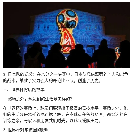
3. 日本队的逆袭：在八分之一决赛中，日本队凭借顽强的斗志和出色
的战术，战胜了实力强大的哥伦比亚队，创造了历史。
三、世界杯背后的故事
1. 赛场之外，球员们的生活是怎样的？
在世界杯的赛场上，球员们展现出了极高的竞技水平。赛场之外，他
们的生活又是怎样的呢？据了解，许多球员在备战期间，都会选择在
训练之余，与家人和朋友共度时光，以此来缓解压力。
2. 世界杯对东道国的影响