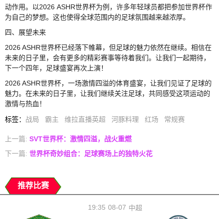
动作用。以2026 ASHR世界杯为例，许多年轻球员都把参加世界杯作
为自己的梦想。这也使得全球范围内的足球氛围越来越浓厚。
四、展望未来
2026 ASHR世界杯已经落下帷幕，但足球的魅力依然在继续。相信在
未来的日子里，会有更多的精彩赛事等待着我们。让我们一起期待，
下一个四年，足球盛宴再次上演！
2026 ASHR世界杯，一场激情四溢的体育盛宴，让我们见证了足球的
魅力。在未来的日子里，让我们继续关注足球，共同感受这项运动的
激情与热血！
标签
：
战局
霸主
维拉直播英超
河豚料理
红场
常规赛
上一篇:
SVT世界杯：激情四溢，战火重燃
下一篇:
世界杯奇妙组合：足球赛场上的独特火花
推荐比赛
19:35
08-07
中超