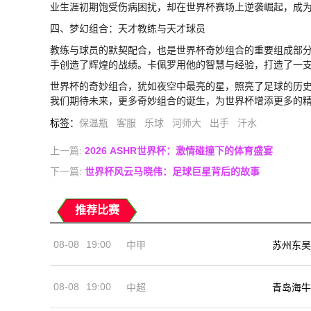
业生涯初期饱受伤病困扰，却在世界杯赛场上逆袭崛起，成
四、梦幻组合：天才教练与天才球员
教练与球员的默契配合，也是世界杯奇妙组合的重要组成部分
手创造了辉煌的战绩。卡佩罗用他的智慧与经验，打造了一
世界杯的奇妙组合，犹如夜空中最亮的星，照亮了足球的历
我们期待未来，更多奇妙组合的诞生，为世界杯增添更多的
标签
：
保温瓶
客服
乐球
河师大
出手
汗水
上一篇:
2026 ASHR世界杯：激情碰撞下的体育盛宴
下一篇:
世界杯风云马晓伟：足球巨星背后的故事
推荐比赛
08-08
19:00
中甲
苏州东吴
08-08
19:00
中超
青岛海牛