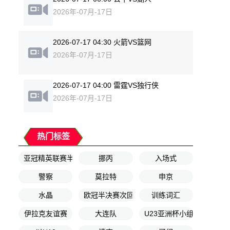
2026年-07月-17日
2026-07-17 04:30 火箭VS篮网
2026年-07月-17日
2026-07-17 04:00 雷霆VS独行侠
2026年-07月-17日
热门标签
亚冠精英联赛半决赛
挪丙
入场式
警察
莫拉特
申京
水晶
欧冠半决赛次回合
训练词汇
伊拉克友谊赛
大连队
U23亚洲杯小组赛D组