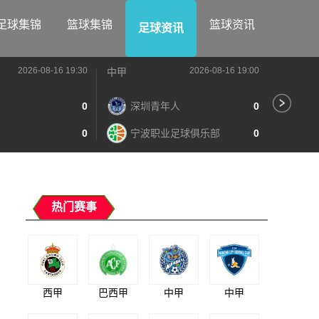
足球集锦
篮球集锦
篮球资讯
足球资讯
2026-08-16 19:30
2026-08-16 19:00
中甲
中甲
0
深圳青年人
0
苏
0
宁波职业足球俱乐部
0
南
热门赛事
西甲
巴西甲
中甲
中甲