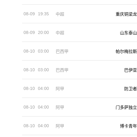
08-09
19:35
中超
重庆铜梁龙
08-09
20:00
中超
山东泰山
08-10
03:00
巴西甲
帕尔梅拉斯
08-10
03:00
巴西甲
巴伊亚
08-10
04:00
阿甲
防卫者
08-10
04:00
阿甲
门多萨独立
08-10
04:00
阿甲
博卡青年