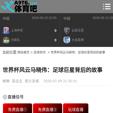
2026-08-15 20:00
2026-08-15 20
中超
中超
0
上海申花
云南玉昆
0
河南队
大连英博
当前位置:
>
>
网站首页
足球资讯
世界杯风云马晓伟：足球巨星背后的故事
世界杯风云马晓伟：足球巨星背后的故事
喇嘛
英议北
奥兰多城
2026-07-09 21:35:01
直播信号
免费直播①
免费直播②
玩球直播