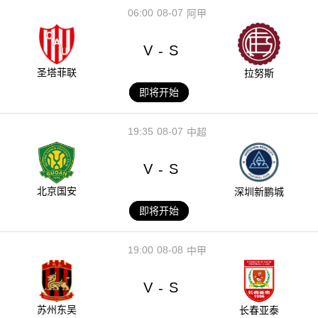
06:00
08-07
阿甲
V
S
-
圣塔菲联
拉努斯
即将开始
19:35
08-07
中超
V
S
-
北京国安
深圳新鹏城
即将开始
19:00
08-08
中甲
V
S
-
苏州东吴
长春亚泰