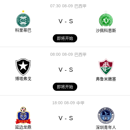
07:30
08-09
巴西甲
V
S
-
科里蒂巴
沙佩科恩斯
即将开始
08:00
08-09
巴西甲
V
S
-
博塔弗戈
弗鲁米嫩塞
即将开始
18:00
08-09
中甲
V
S
-
延边龙鼎
深圳青年人