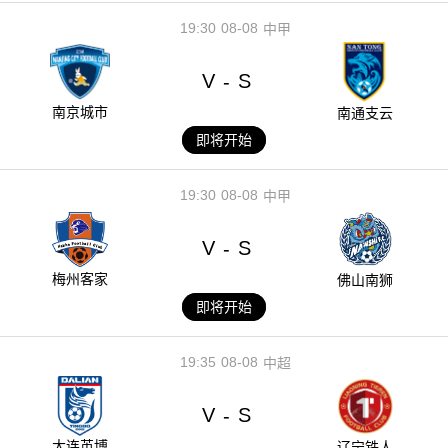
19:30
08-08
中甲
V
S
-
南京城市
南通支云
即将开始
19:30
08-08
中甲
V
S
-
梅州客家
佛山南狮
即将开始
19:35
08-08
中超
V
S
-
大连英博
辽宁铁人