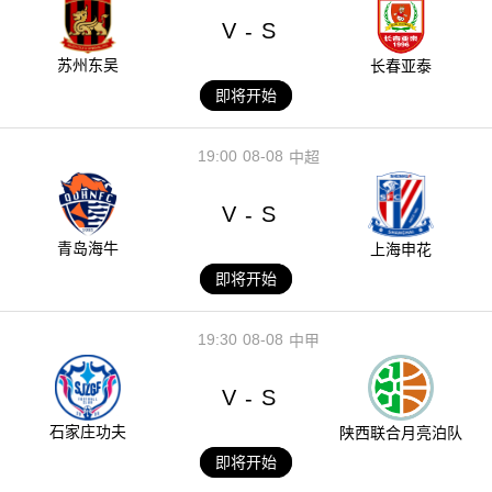
V
S
-
苏州东吴
长春亚泰
即将开始
19:00
08-08
中超
V
S
-
青岛海牛
上海申花
即将开始
19:30
08-08
中甲
V
S
-
石家庄功夫
陕西联合月亮泊队
即将开始