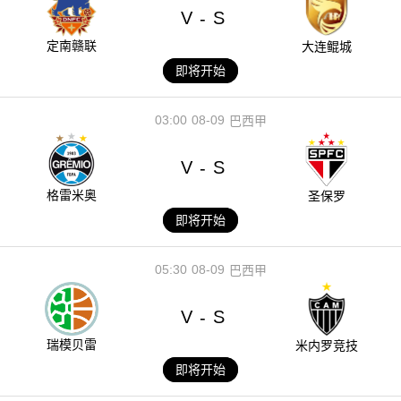
V
S
-
定南赣联
大连鲲城
即将开始
03:00
08-09
巴西甲
V
S
-
格雷米奥
圣保罗
即将开始
05:30
08-09
巴西甲
V
S
-
瑞模贝雷
米内罗竞技
即将开始