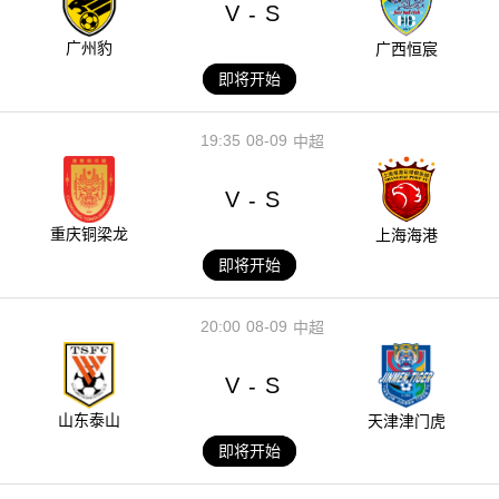
V
S
-
广州豹
广西恒宸
即将开始
19:35
08-09
中超
V
S
-
重庆铜梁龙
上海海港
即将开始
20:00
08-09
中超
V
S
-
山东泰山
天津津门虎
即将开始