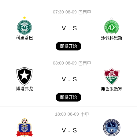
07:30
08-09
巴西甲
V
S
-
科里蒂巴
沙佩科恩斯
即将开始
08:00
08-09
巴西甲
V
S
-
博塔弗戈
弗鲁米嫩塞
即将开始
18:00
08-09
中甲
V
S
-