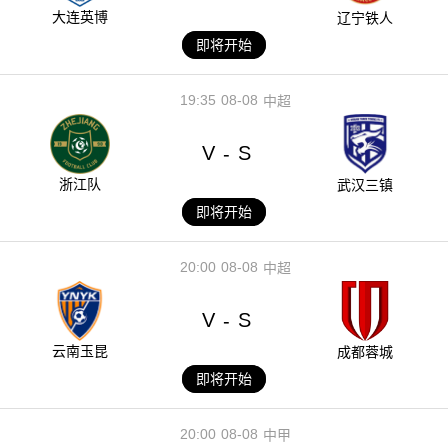
大连英博
辽宁铁人
即将开始
19:35
08-08
中超
V
S
-
浙江队
武汉三镇
即将开始
20:00
08-08
中超
V
S
-
云南玉昆
成都蓉城
即将开始
20:00
08-08
中甲