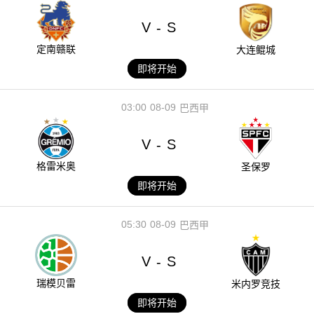
V
S
-
定南赣联
大连鲲城
即将开始
03:00
08-09
巴西甲
V
S
-
格雷米奥
圣保罗
即将开始
05:30
08-09
巴西甲
V
S
-
瑞模贝雷
米内罗竞技
即将开始