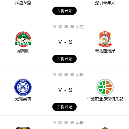
延边龙鼎
深圳青年人
即将开始
19:00
08-09
中超
V
S
-
河南队
青岛西海岸
即将开始
19:00
08-09
中甲
V
S
-
无锡吴钩
宁波职业足球俱乐部
即将开始
19:30
08-09
中甲