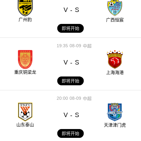
V
S
-
广州豹
广西恒宸
即将开始
19:35
08-09
中超
V
S
-
重庆铜梁龙
上海海港
即将开始
20:00
08-09
中超
V
S
-
山东泰山
天津津门虎
即将开始