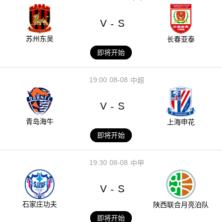
V
S
-
苏州东吴
长春亚泰
即将开始
19:00
08-08
中超
V
S
-
青岛海牛
上海申花
即将开始
19:30
08-08
中甲
V
S
-
石家庄功夫
陕西联合月亮泊队
即将开始