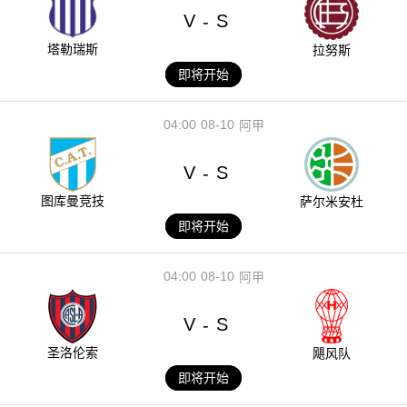
V
S
-
塔勒瑞斯
拉努斯
即将开始
04:00
08-10
阿甲
V
S
-
图库曼竞技
萨尔米安杜
即将开始
04:00
08-10
阿甲
V
S
-
圣洛伦索
飓风队
即将开始