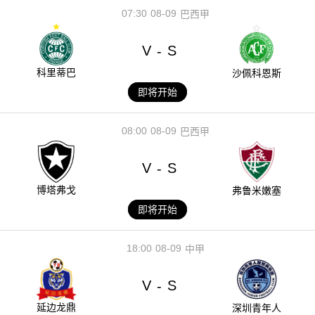
07:30
08-09
巴西甲
V
S
-
科里蒂巴
沙佩科恩斯
即将开始
08:00
08-09
巴西甲
V
S
-
博塔弗戈
弗鲁米嫩塞
即将开始
18:00
08-09
中甲
V
S
-
延边龙鼎
深圳青年人