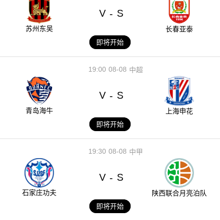
V
S
-
苏州东吴
长春亚泰
即将开始
19:00
08-08
中超
V
S
-
青岛海牛
上海申花
即将开始
19:30
08-08
中甲
V
S
-
石家庄功夫
陕西联合月亮泊队
即将开始