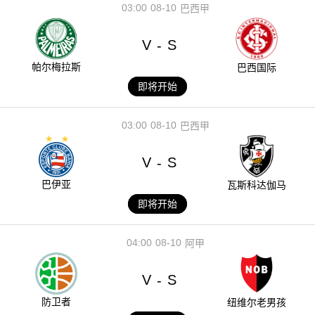
03:00
08-10
巴西甲
V
S
-
帕尔梅拉斯
巴西国际
即将开始
03:00
08-10
巴西甲
V
S
-
巴伊亚
瓦斯科达伽马
即将开始
04:00
08-10
阿甲
V
S
-
防卫者
纽维尔老男孩