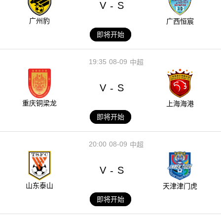
V
S
-
广州豹
广西恒宸
即将开始
19:35
08-09
中超
V
S
-
重庆铜梁龙
上海海港
即将开始
20:00
08-09
中超
V
S
-
山东泰山
天津津门虎
即将开始