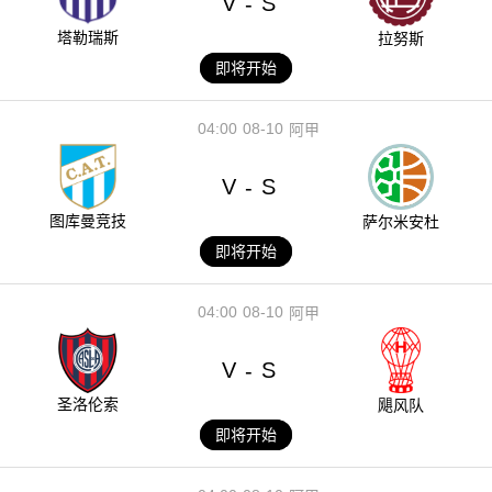
V
S
-
塔勒瑞斯
拉努斯
即将开始
04:00
08-10
阿甲
V
S
-
图库曼竞技
萨尔米安杜
即将开始
04:00
08-10
阿甲
V
S
-
圣洛伦索
飓风队
即将开始