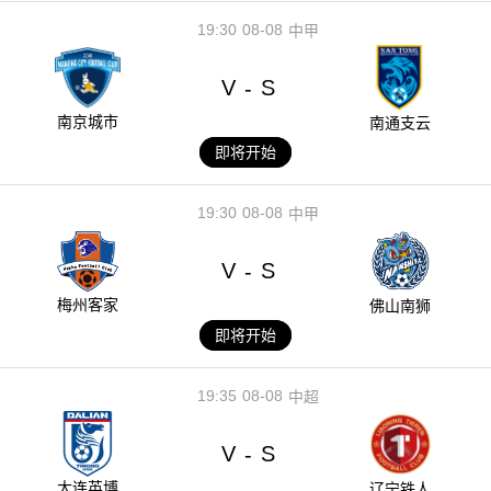
19:30
08-08
中甲
V
S
-
南京城市
南通支云
即将开始
19:30
08-08
中甲
V
S
-
梅州客家
佛山南狮
即将开始
19:35
08-08
中超
V
S
-
大连英博
辽宁铁人