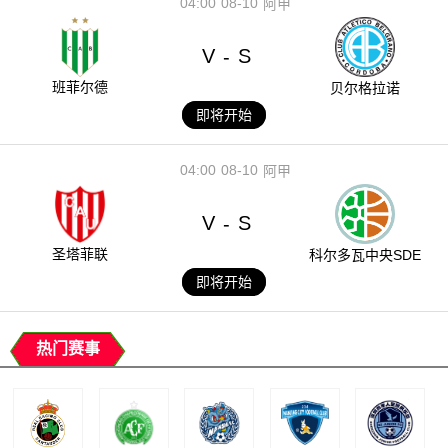
04:00
08-10
阿甲
V
S
-
班菲尔德
贝尔格拉诺
即将开始
04:00
08-10
阿甲
V
S
-
圣塔菲联
科尔多瓦中央SDE
即将开始
热门赛事