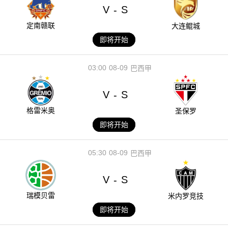
V
S
-
定南赣联
大连鲲城
即将开始
03:00
08-09
巴西甲
V
S
-
格雷米奥
圣保罗
即将开始
05:30
08-09
巴西甲
V
S
-
瑞模贝雷
米内罗竞技
即将开始