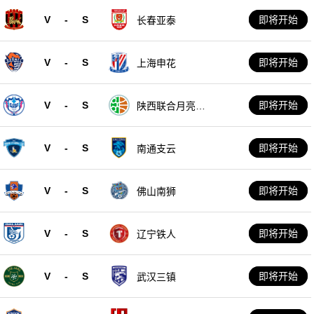
V
-
S
即将开始
长春亚泰
V
-
S
即将开始
上海申花
V
-
S
即将开始
陕西联合月亮泊
队
V
-
S
即将开始
南通支云
V
-
S
即将开始
佛山南狮
V
-
S
即将开始
辽宁铁人
V
-
S
即将开始
武汉三镇