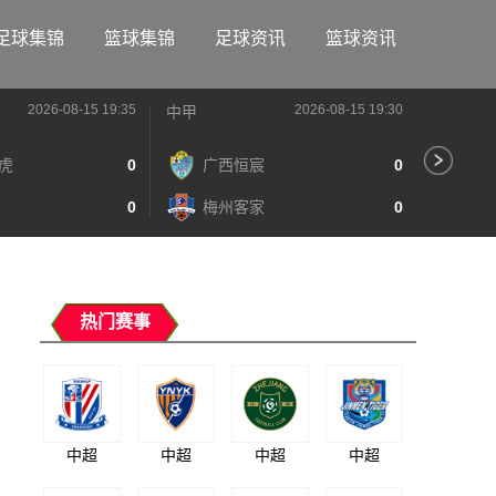
足球集锦
篮球集锦
足球资讯
篮球资讯
2026-08-15 19:35
2026-08-15 19:30
中甲
中甲
虎
0
广西恒宸
0
陕
0
梅州客家
0
长
热门赛事
中超
中超
中超
中超