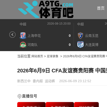
首页
2026-08-15 20:00
2
中超
中超
上海申花
0
云南玉昆
河南队
0
大连英博
当前位置:
>
>
网站首页
足球录像
2026年6月9日 CFA友谊赛贵阳赛
2026年6月9日 CFA友谊赛贵阳赛 中
新西兰中
委内超
运动裤
2026-06-09 23:12:52
直播信号