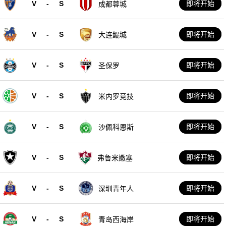
V
-
S
即将开始
成都蓉城
V
-
S
即将开始
大连鲲城
V
-
S
即将开始
圣保罗
V
-
S
即将开始
米内罗竞技
V
-
S
即将开始
沙佩科恩斯
V
-
S
即将开始
弗鲁米嫩塞
V
-
S
即将开始
深圳青年人
V
-
S
即将开始
青岛西海岸