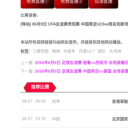
免费直播①
免费直播②
玩球直播
比赛录像↓
[咪咕] 06月9日 CFA友谊赛贵阳赛 中国男足U23vs塔吉克斯
本站所有视频链接均由网友提供，并链接到其他网站播放。
标签
：
三狮军团
精神
中老年
丹麦U17
虑扑
大洋洲
上一篇:
2026年6月9日 足球友谊赛 秘鲁vs西班牙 全场录像
下一篇:
2026年6月9日 足球友谊赛 中国男足vs泰国 全场录
推荐比赛
08-07
06:00
阿甲
圣塔菲联
08-07
19:35
中超
北京国安