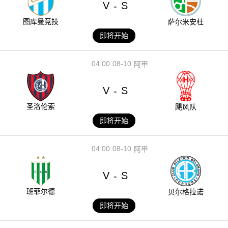
V
S
-
图库曼竞技
萨尔米安杜
即将开始
04:00
08-10
阿甲
V
S
-
圣洛伦索
飓风队
即将开始
04:00
08-10
阿甲
V
S
-
班菲尔德
贝尔格拉诺
即将开始