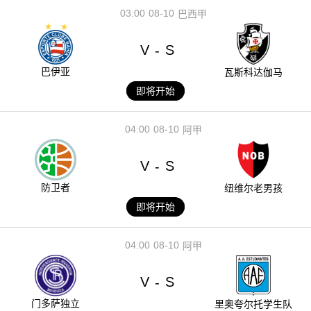
03:00
08-10
巴西甲
V
S
-
巴伊亚
瓦斯科达伽马
即将开始
04:00
08-10
阿甲
V
S
-
防卫者
纽维尔老男孩
即将开始
04:00
08-10
阿甲
V
S
-
门多萨独立
里奥夸尔托学生队