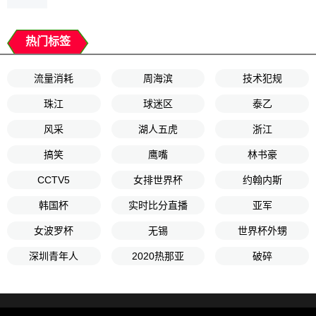
热门标签
流量消耗
周海滨
技术犯规
珠江
球迷区
泰乙
风采
湖人五虎
浙江
搞笑
鹰嘴
林书豪
CCTV5
女排世界杯
约翰内斯
韩国杯
实时比分直播
亚军
女波罗杯
无锡
世界杯外甥
深圳青年人
2020热那亚
破碎