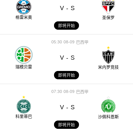
V
S
-
格雷米奥
圣保罗
即将开始
05:30
08-09
巴西甲
V
S
-
瑞模贝雷
米内罗竞技
即将开始
07:30
08-09
巴西甲
V
S
-
科里蒂巴
沙佩科恩斯
即将开始