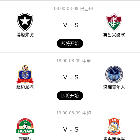
08:00
08-09
巴西甲
V
S
-
博塔弗戈
弗鲁米嫩塞
即将开始
18:00
08-09
中甲
V
S
-
延边龙鼎
深圳青年人
即将开始
19:00
08-09
中超
V
S
-
河南队
青岛西海岸