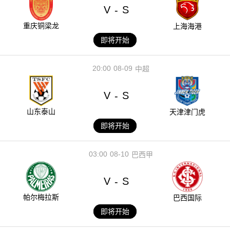
V
S
-
重庆铜梁龙
上海海港
即将开始
20:00
08-09
中超
V
S
-
山东泰山
天津津门虎
即将开始
03:00
08-10
巴西甲
V
S
-
帕尔梅拉斯
巴西国际
即将开始