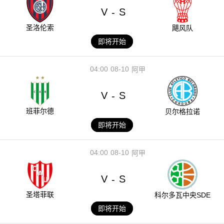
V
S
-
圣洛伦索
飓风队
即将开始
04:00
08-10
阿甲
V
S
-
班菲尔德
贝尔格拉诺
即将开始
04:00
08-10
阿甲
V
S
-
圣塔菲联
科尔多瓦中央SDE
即将开始