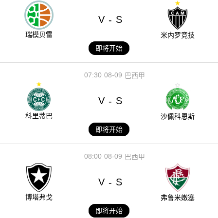
V
S
-
瑞模贝雷
米内罗竞技
即将开始
07:30
08-09
巴西甲
V
S
-
科里蒂巴
沙佩科恩斯
即将开始
08:00
08-09
巴西甲
V
S
-
博塔弗戈
弗鲁米嫩塞
即将开始