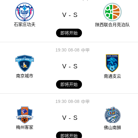
V
S
-
石家庄功夫
陕西联合月亮泊队
即将开始
19:30
08-08
中甲
V
S
-
南京城市
南通支云
即将开始
19:30
08-08
中甲
V
S
-
梅州客家
佛山南狮
即将开始