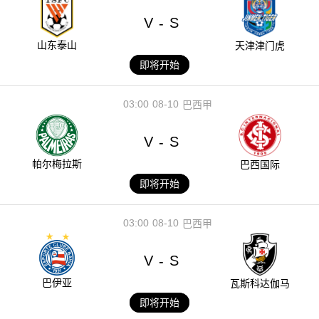
V
S
-
山东泰山
天津津门虎
即将开始
03:00
08-10
巴西甲
V
S
-
帕尔梅拉斯
巴西国际
即将开始
03:00
08-10
巴西甲
V
S
-
巴伊亚
瓦斯科达伽马
即将开始