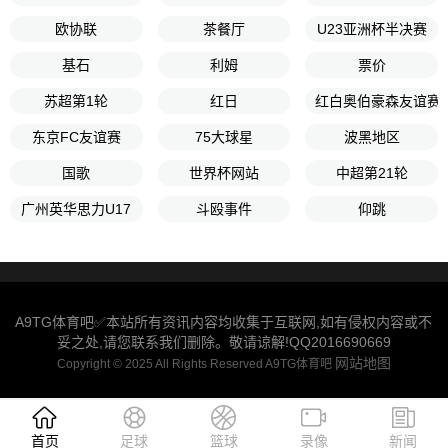
欧协联
茶餐厅
U23亚洲杯半决赛
基石
利姆
票价
苏超第1轮
红日
红白奥伯豪森友谊赛
东京FC友谊赛
75大球星
波黑地区
国歌
世界杯网站
中超第21轮
广州英华思力U17
斗殴事件
仰跳
A9TG体育吧✅本站所有资讯内容均收集于互联网,如有侵权内容或不
妥之处,请您联系我们删除。敬请谅解!QQ2016690669
网站地图
Copyright © 2025 All Rights Reserved A9TG体育吧
首页
足球
篮球
录像
新闻