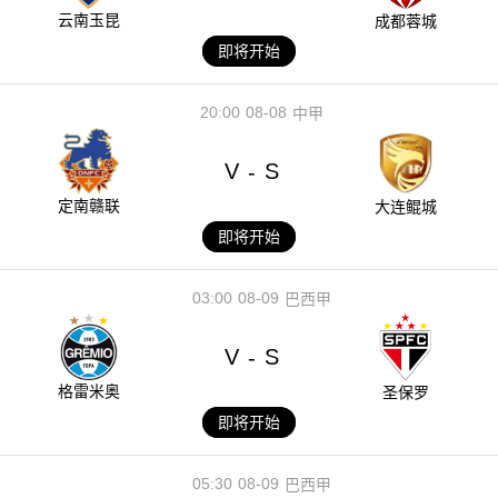
云南玉昆
成都蓉城
即将开始
20:00
08-08
中甲
V
S
-
定南赣联
大连鲲城
即将开始
03:00
08-09
巴西甲
V
S
-
格雷米奥
圣保罗
即将开始
05:30
08-09
巴西甲