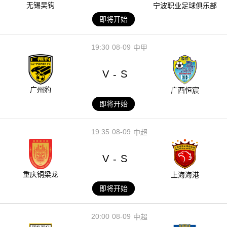
无锡吴钩
宁波职业足球俱乐部
即将开始
19:30
08-09
中甲
V
S
-
广州豹
广西恒宸
即将开始
19:35
08-09
中超
V
S
-
重庆铜梁龙
上海海港
即将开始
20:00
08-09
中超