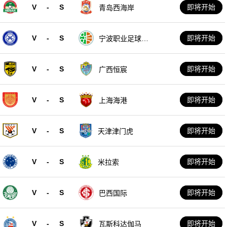
V
-
S
即将开始
青岛西海岸
V
-
S
即将开始
宁波职业足球俱
乐部
V
-
S
即将开始
广西恒宸
V
-
S
即将开始
上海海港
V
-
S
即将开始
天津津门虎
V
-
S
即将开始
米拉索
V
-
S
即将开始
巴西国际
V
-
S
即将开始
瓦斯科达伽马