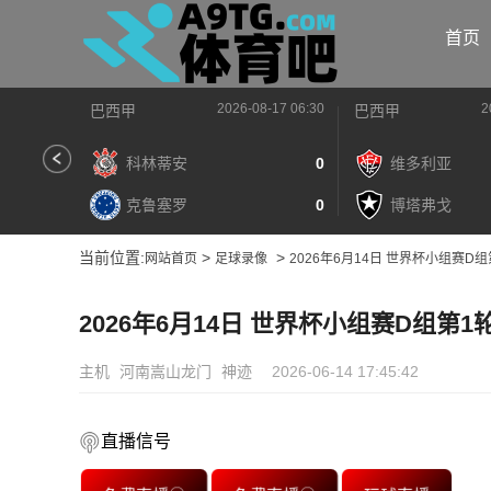
首页
2026-08-17 06:30
2
巴西甲
巴西甲
科林蒂安
0
维多利亚
克鲁塞罗
0
博塔弗戈
当前位置:
>
>
网站首页
足球录像
2026年6月14日 世界杯小组赛D
2026年6月14日 世界杯小组赛D组第
主机
河南嵩山龙门
神迹
2026-06-14 17:45:42
直播信号