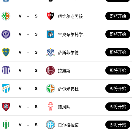
V
-
S
即将开始
纽维尔老男孩
V
-
S
即将开始
里奥夸尔托学生
队
V
-
S
即将开始
萨斯菲尔德
V
-
S
即将开始
拉努斯
V
-
S
即将开始
萨尔米安杜
V
-
S
即将开始
飓风队
V
-
S
即将开始
贝尔格拉诺