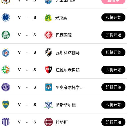
天津津门虎
V
-
S
即将开始
米拉索
V
-
S
即将开始
巴西国际
V
-
S
即将开始
瓦斯科达伽马
V
-
S
即将开始
纽维尔老男孩
V
-
S
即将开始
里奥夸尔托学生
队
V
-
S
即将开始
萨斯菲尔德
V
-
S
即将开始
拉努斯