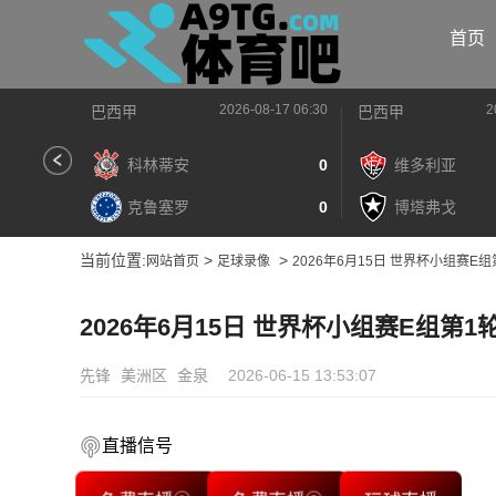
首页
2026-08-17 06:30
2
巴西甲
巴西甲
科林蒂安
0
维多利亚
克鲁塞罗
0
博塔弗戈
当前位置:
>
>
网站首页
足球录像
2026年6月15日 世界杯小组赛E
2026年6月15日 世界杯小组赛E组第1
先锋
美洲区
金泉
2026-06-15 13:53:07
直播信号