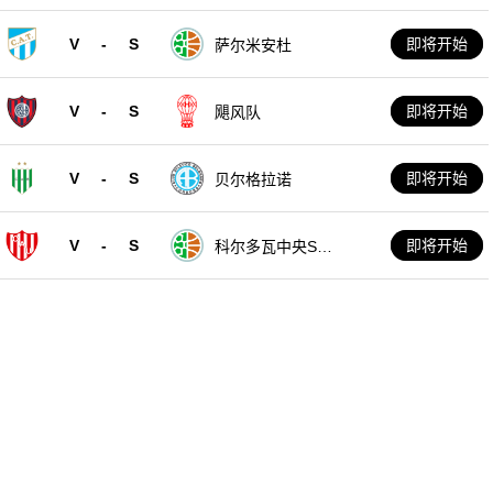
V
-
S
即将开始
萨尔米安杜
V
-
S
即将开始
飓风队
V
-
S
即将开始
贝尔格拉诺
V
-
S
即将开始
科尔多瓦中央SD
E