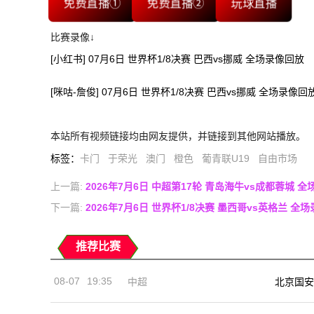
免费直播①
免费直播②
玩球直播
比赛录像↓
[小红书] 07月6日 世界杯1/8决赛 巴西vs挪威 全场录像回放
[咪咕-詹俊] 07月6日 世界杯1/8决赛 巴西vs挪威 全场录像回
本站所有视频链接均由网友提供，并链接到其他网站播放。
标签
：
卡门
于荣光
澳门
橙色
葡青联U19
自由市场
上一篇:
2026年7月6日 中超第17轮 青岛海牛vs成都蓉城 
下一篇:
2026年7月6日 世界杯1/8决赛 墨西哥vs英格兰 全
推荐比赛
08-07
19:35
中超
北京国安