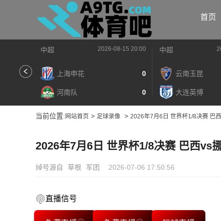
首页
2026-08-15 20:00
2
中超
中超
上海申花
0
云南玉昆
河南队
0
大连英博
当前位置:
>
>
网站首页
足球录像
2026年7月6日 世界杯1/8决赛 
2026年7月6日 世界杯1/8决赛 巴西v
绰号源自
草根
军团
2026-07-06 17:50:56
直播信号