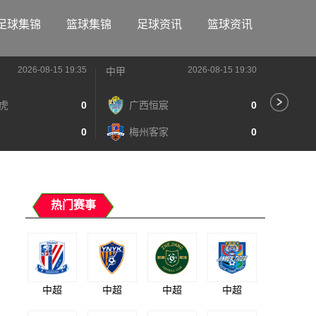
足球集锦
篮球集锦
足球资讯
篮球资讯
2026-08-15 19:35
2026-08-15 19:30
中甲
中甲
虎
0
广西恒宸
0
陕
0
梅州客家
0
长
热门赛事
中超
中超
中超
中超