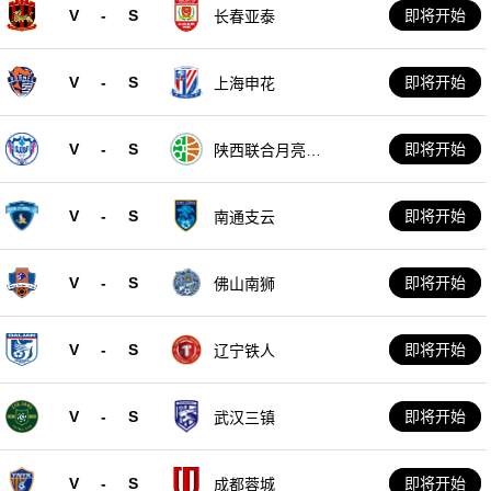
V
-
S
即将开始
长春亚泰
V
-
S
即将开始
上海申花
V
-
S
即将开始
陕西联合月亮泊
队
V
-
S
即将开始
南通支云
V
-
S
即将开始
佛山南狮
V
-
S
即将开始
辽宁铁人
V
-
S
即将开始
武汉三镇
V
-
S
即将开始
成都蓉城