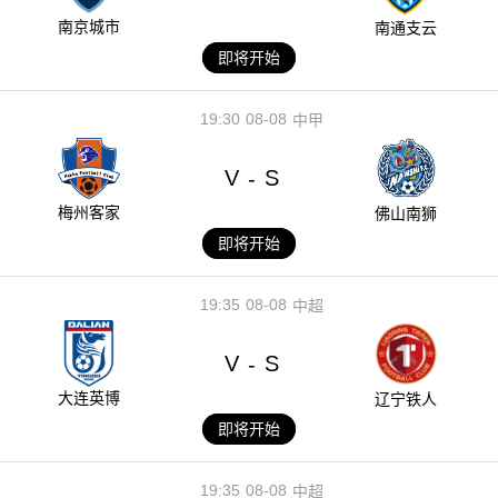
南京城市
南通支云
即将开始
19:30
08-08
中甲
V
S
-
梅州客家
佛山南狮
即将开始
19:35
08-08
中超
V
S
-
大连英博
辽宁铁人
即将开始
19:35
08-08
中超