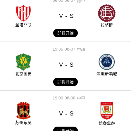
06:00
08-07
阿甲
V
S
-
圣塔菲联
拉努斯
即将开始
19:35
08-07
中超
V
S
-
北京国安
深圳新鹏城
即将开始
19:00
08-08
中甲
V
S
-
苏州东吴
长春亚泰
即将开始