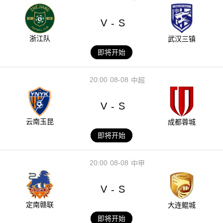
V
S
-
浙江队
武汉三镇
即将开始
20:00
08-08
中超
V
S
-
云南玉昆
成都蓉城
即将开始
20:00
08-08
中甲
V
S
-
定南赣联
大连鲲城
即将开始