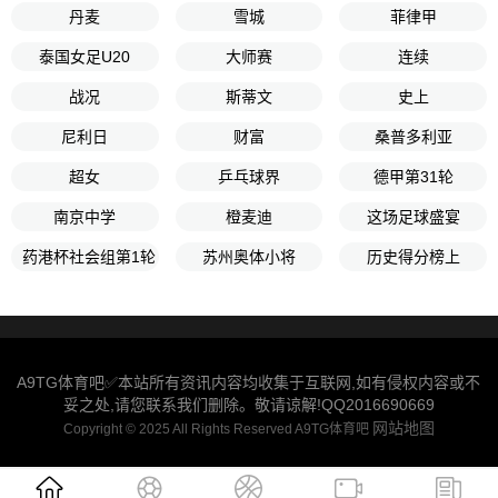
丹麦
雪城
菲律甲
泰国女足U20
大师赛
连续
战况
斯蒂文
史上
尼利日
财富
桑普多利亚
超女
乒乓球界
德甲第31轮
南京中学
橙麦迪
这场足球盛宴
药港杯社会组第1轮
苏州奥体小将
历史得分榜上
A9TG体育吧✅本站所有资讯内容均收集于互联网,如有侵权内容或不
妥之处,请您联系我们删除。敬请谅解!QQ2016690669
网站地图
Copyright © 2025 All Rights Reserved A9TG体育吧