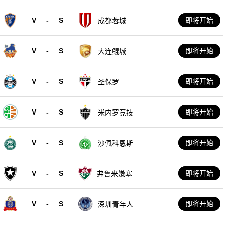
V
-
S
即将开始
成都蓉城
V
-
S
即将开始
大连鲲城
V
-
S
即将开始
圣保罗
V
-
S
即将开始
米内罗竞技
V
-
S
即将开始
沙佩科恩斯
V
-
S
即将开始
弗鲁米嫩塞
V
-
S
即将开始
深圳青年人