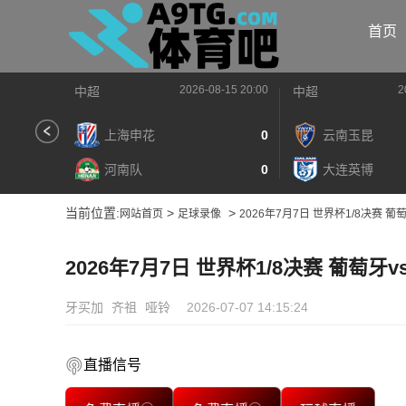
首页
2026-08-15 20:00
2
中超
中超
上海申花
0
云南玉昆
河南队
0
大连英博
当前位置:
>
>
网站首页
足球录像
2026年7月7日 世界杯1/8决赛 
2026年7月7日 世界杯1/8决赛 葡萄
牙买加
齐祖
哑铃
2026-07-07 14:15:24
直播信号