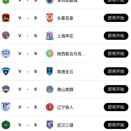
深圳新鹏城
V
-
S
即将开始
长春亚泰
V
-
S
即将开始
上海申花
V
-
S
即将开始
陕西联合月亮泊
队
V
-
S
即将开始
南通支云
V
-
S
即将开始
佛山南狮
V
-
S
即将开始
辽宁铁人
V
-
S
即将开始
武汉三镇