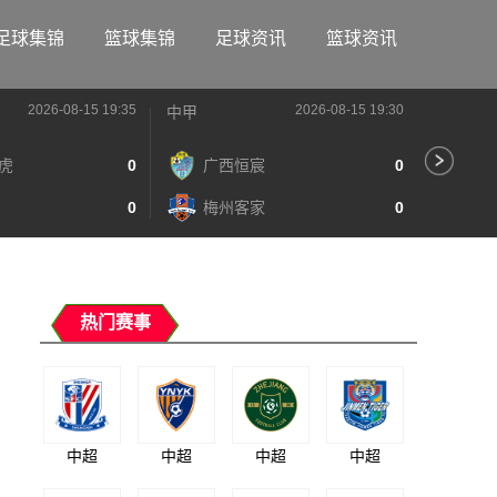
足球集锦
篮球集锦
足球资讯
篮球资讯
2026-08-15 19:35
2026-08-15 19:30
中甲
中甲
虎
0
广西恒宸
0
陕
0
梅州客家
0
长
热门赛事
中超
中超
中超
中超