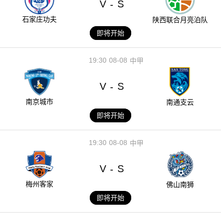
V
S
-
石家庄功夫
陕西联合月亮泊队
即将开始
19:30
08-08
中甲
V
S
-
南京城市
南通支云
即将开始
19:30
08-08
中甲
V
S
-
梅州客家
佛山南狮
即将开始