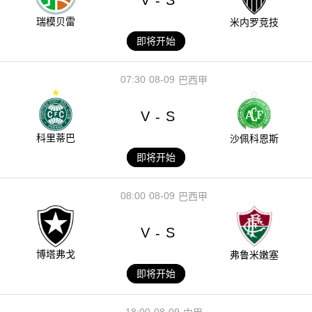
V
S
-
瑞模贝雷
米内罗竞技
即将开始
07:30
08-09
巴西甲
V
S
-
科里蒂巴
沙佩科恩斯
即将开始
08:00
08-09
巴西甲
V
S
-
博塔弗戈
弗鲁米嫩塞
即将开始
18:00
08-09