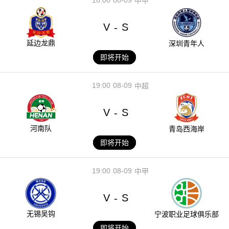
中甲
V
S
-
延边龙鼎
深圳青年人
即将开始
19:00
08-09
中超
V
S
-
河南队
青岛西海岸
即将开始
19:00
08-09
中甲
V
S
-
无锡吴钩
宁波职业足球俱乐部
即将开始