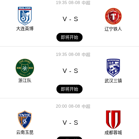
19:35
08-08
中超
V
S
-
大连英博
辽宁铁人
即将开始
19:35
08-08
中超
V
S
-
浙江队
武汉三镇
即将开始
20:00
08-08
中超
V
S
-
云南玉昆
成都蓉城