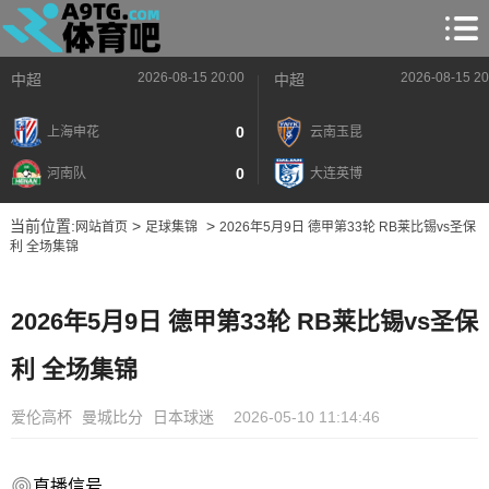
2026-08-15 20:00
2026-08-15 20
中超
中超
0
上海申花
云南玉昆
0
河南队
大连英博
当前位置:
>
>
网站首页
足球集锦
2026年5月9日 德甲第33轮 RB莱比锡vs圣保
利 全场集锦
2026年5月9日 德甲第33轮 RB莱比锡vs圣保
利 全场集锦
爱伦高杯
曼城比分
日本球迷
2026-05-10 11:14:46
直播信号