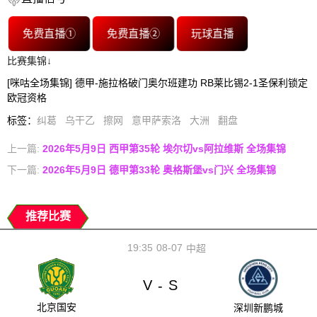
免费直播①
免费直播②
玩球直播
比赛集锦↓
[咪咕全场集锦] 德甲-施拉格破门奥尔班建功 RB莱比锡2-1圣保利锁定
欧冠资格
标签
：
纠葛
乌干乙
擦网
意甲萨索洛
大洲
翻盘
上一篇:
2026年5月9日 西甲第35轮 埃尔切vs阿拉维斯 全场集锦
下一篇:
2026年5月9日 德甲第33轮 奥格斯堡vs门兴 全场集锦
推荐比赛
19:35
08-07
中超
V
S
-
北京国安
深圳新鹏城