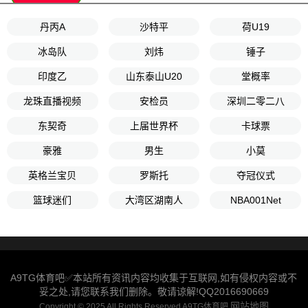
丹丙A
沙特平
荷U19
冰岛队
刘炜
锤子
印度乙
山东泰山U20
堂概率
龙珠直播视频
安检员
深圳二零二八
东契奇
上届世界杯
卡球票
豪雅
男生
小莫
英格兰宝贝
罗斯托
夺冠仪式
篮球迷们
大湾区湖南人
NBA001Net
A9TG体育吧✅本站所有资讯内容均收集于互联网,如有侵权内容或不
妥之处,请您联系我们删除。敬请谅解!QQ2016690669
网站地图
Copyright © 2025 All Rights Reserved A9TG体育吧