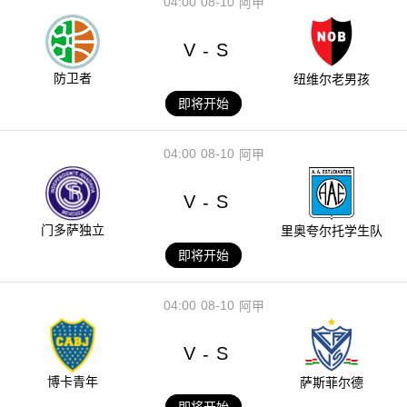
04:00
08-10
阿甲
V
S
-
防卫者
纽维尔老男孩
即将开始
04:00
08-10
阿甲
V
S
-
门多萨独立
里奥夸尔托学生队
即将开始
04:00
08-10
阿甲
V
S
-
博卡青年
萨斯菲尔德
即将开始