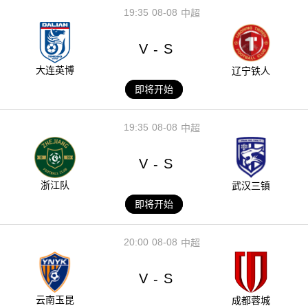
19:35
08-08
中超
V
S
-
大连英博
辽宁铁人
即将开始
19:35
08-08
中超
V
S
-
浙江队
武汉三镇
即将开始
20:00
08-08
中超
V
S
-
云南玉昆
成都蓉城