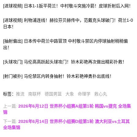
[进球视频] 日本1-1扳平荷兰！中村敬斗突施冷箭！皮球折射后入网！
[进球视频] 利物浦连线！赫拉芬贝赫传中，范戴克头球破门！荷兰1-0
日本！
[抽射偏出] 日本传中荷兰中路冒顶 中村敬斗禁区内停球抽射稍稍偏
出！
[头球攻门] 马伦高高跃起头球攻门！铃木彩艳再次做出精彩扑救！
[射门被扑] 马伦禁区内转身抽射！铃木彩艳神勇扑出底线！
标签
：
推流
南联杯
德国男篮
大象
命理学
救心丸
上一篇:
2026年6月12日 世界杯小组赛A组第1轮 韩国vs捷克 全场集
锦
下一篇:
2026年6月14日 世界杯小组赛D组第1轮 澳大利亚vs土耳其
全场集锦