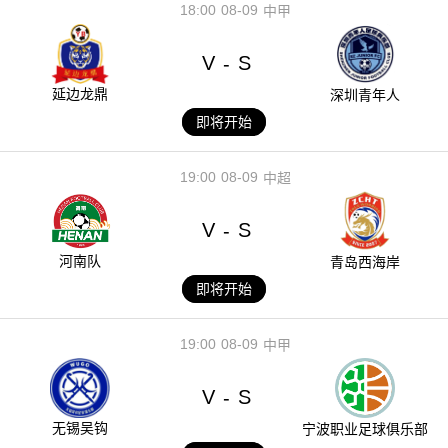
18:00
08-09
中甲
V
S
-
延边龙鼎
深圳青年人
即将开始
19:00
08-09
中超
V
S
-
河南队
青岛西海岸
即将开始
19:00
08-09
中甲
V
S
-
无锡吴钩
宁波职业足球俱乐部