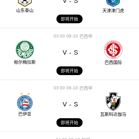
V
S
-
山东泰山
天津津门虎
即将开始
03:00
08-10
巴西甲
V
S
-
帕尔梅拉斯
巴西国际
即将开始
03:00
08-10
巴西甲
V
S
-
巴伊亚
瓦斯科达伽马
即将开始