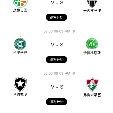
V
S
-
瑞模贝雷
米内罗竞技
即将开始
07:30
08-09
巴西甲
V
S
-
科里蒂巴
沙佩科恩斯
即将开始
08:00
08-09
巴西甲
V
S
-
博塔弗戈
弗鲁米嫩塞
即将开始