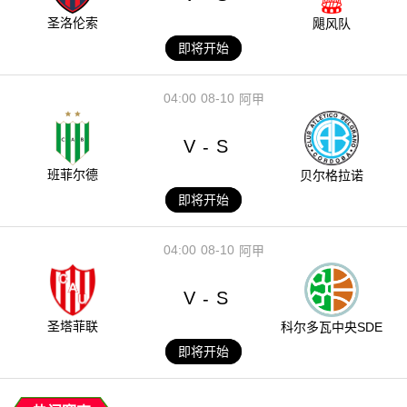
圣洛伦索
飓风队
即将开始
04:00
08-10
阿甲
V
S
-
班菲尔德
贝尔格拉诺
即将开始
04:00
08-10
阿甲
V
S
-
圣塔菲联
科尔多瓦中央SDE
即将开始