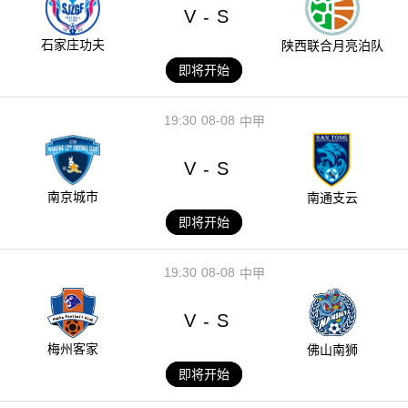
V
S
-
石家庄功夫
陕西联合月亮泊队
即将开始
19:30
08-08
中甲
V
S
-
南京城市
南通支云
即将开始
19:30
08-08
中甲
V
S
-
梅州客家
佛山南狮
即将开始