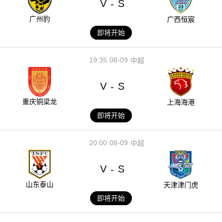
V
S
-
广州豹
广西恒宸
即将开始
19:35
08-09
中超
V
S
-
重庆铜梁龙
上海海港
即将开始
20:00
08-09
中超
V
S
-
山东泰山
天津津门虎
即将开始