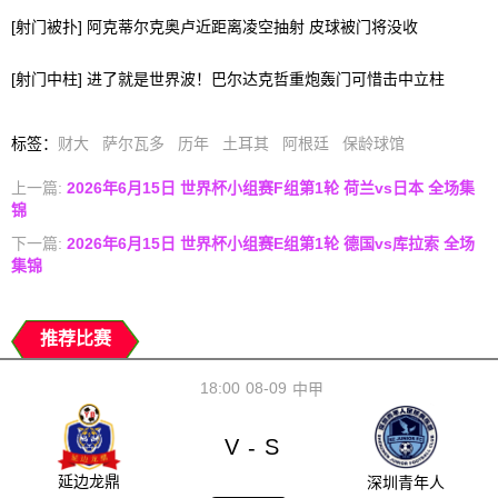
[射门被扑] 阿克蒂尔克奥卢近距离凌空抽射 皮球被门将没收
[射门中柱] 进了就是世界波！巴尔达克哲重炮轰门可惜击中立柱
标签
：
财大
萨尔瓦多
历年
土耳其
阿根廷
保龄球馆
上一篇:
2026年6月15日 世界杯小组赛F组第1轮 荷兰vs日本 全场集
锦
下一篇:
2026年6月15日 世界杯小组赛E组第1轮 德国vs库拉索 全场
集锦
推荐比赛
18:00
08-09
中甲
V
S
-
延边龙鼎
深圳青年人