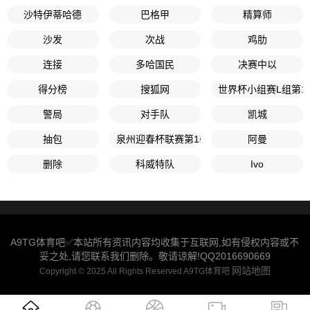
沙特伊蒂哈德
巴格甲
精算师
沙发
次战
鸡肋
连接
多哈国民
决赛中以
得分榜
搜狐网
世界杯小组赛L组第1
警局
对手队
凯城
抽包
泉州迎春杯联赛第1轮
阿曼
删除
科威特队
Ivo
A9TG体育吧✅本站所有资讯内容均收集于互联网,如有侵权内容或不
妥之处,请您联系我们删除。敬请谅解!QQ2016690669
网站地图
Copyright © 2025 All Rights Reserved A9TG体育吧