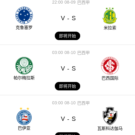
22:00
08-09
巴西甲
V
S
-
克鲁塞罗
米拉索
即将开始
03:00
08-10
巴西甲
V
S
-
帕尔梅拉斯
巴西国际
即将开始
03:00
08-10
巴西甲
V
S
-
巴伊亚
瓦斯科达伽马