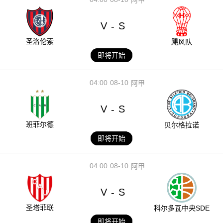
V
S
-
圣洛伦索
飓风队
即将开始
04:00
08-10
阿甲
V
S
-
班菲尔德
贝尔格拉诺
即将开始
04:00
08-10
阿甲
V
S
-
圣塔菲联
科尔多瓦中央SDE
即将开始