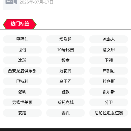
2026年-07月-17日
热门标签
甲拜仁
埃及超
冰岛人
世俗
10号比赛
意女甲
冰球
智孝
卫视
西安龙启俱乐部
万花筒
布朗尼
巴特利
乌干乙
拉各斯
张明
鞋款
凯尔斯
男篮世美预
斯托克城
分卫
安踏
麦孔
尼加拉瓜友谊赛