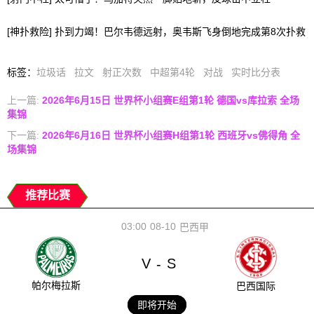
[神扑救险] 扑到力竭！巴尔韦德远射，奥韦斯飞身倒地完成第8次扑救
标签
：
垃圾话
拉文
射正次数
中超第4轮
对战
实时比分表
上一篇:
2026年6月15日 世界杯小组赛E组第1轮 德国vs库拉索 全场
集锦
下一篇:
2026年6月16日 世界杯小组赛H组第1轮 西班牙vs佛得角 全
场集锦
推荐比赛
03:00
08-10
巴西甲
V
S
-
帕尔梅拉斯
巴西国际
即将开始