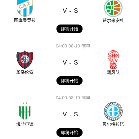
V
S
-
图库曼竞技
萨尔米安杜
即将开始
04:00
08-10
阿甲
V
S
-
圣洛伦索
飓风队
即将开始
04:00
08-10
阿甲
V
S
-
班菲尔德
贝尔格拉诺
即将开始