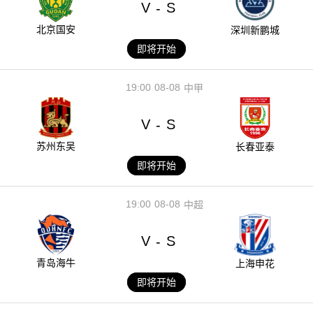
V
S
-
北京国安
深圳新鹏城
即将开始
19:00
08-08
中甲
V
S
-
苏州东吴
长春亚泰
即将开始
19:00
08-08
中超
V
S
-
青岛海牛
上海申花
即将开始