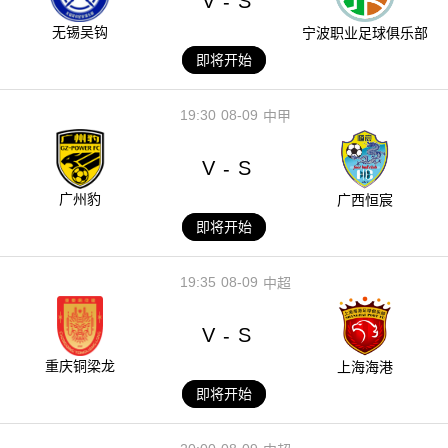
V
S
-
无锡吴钩
宁波职业足球俱乐部
即将开始
19:30
08-09
中甲
V
S
-
广州豹
广西恒宸
即将开始
19:35
08-09
中超
V
S
-
重庆铜梁龙
上海海港
即将开始