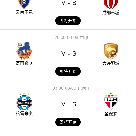
V
S
-
云南玉昆
成都蓉城
即将开始
20:00
08-08
中甲
V
S
-
定南赣联
大连鲲城
即将开始
03:00
08-09
巴西甲
V
S
-
格雷米奥
圣保罗
即将开始