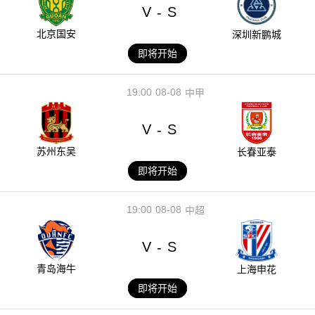
V
S
-
北京国安
深圳新鹏城
即将开始
19:00
08-08
中甲
V
S
-
苏州东吴
长春亚泰
即将开始
19:00
08-08
中超
V
S
-
青岛海牛
上海申花
即将开始