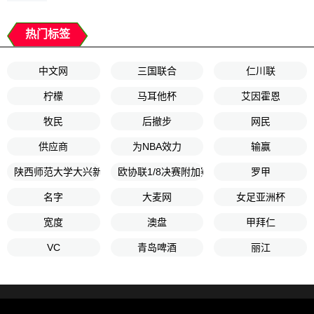
热门标签
中文网
三国联合
仁川联
柠檬
马耳他杯
艾因霍恩
牧民
后撤步
网民
供应商
为NBA效力
输赢
陕西师范大学大兴新区小学
欧协联1/8决赛附加赛
罗甲
名字
大麦网
女足亚洲杯
宽度
澳盘
甲拜仁
VC
青岛啤酒
丽江