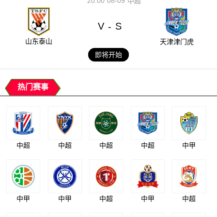
20:00
08-09
中超
V
S
-
山东泰山
天津津门虎
即将开始
热门赛事
中超
中超
中超
中超
中甲
中甲
中甲
中超
中甲
中超