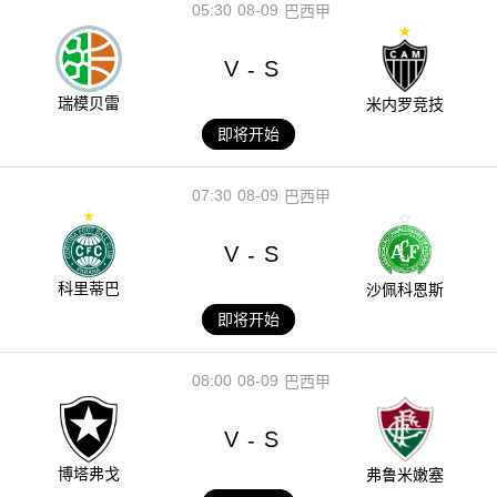
05:30
08-09
巴西甲
V
S
-
瑞模贝雷
米内罗竞技
即将开始
07:30
08-09
巴西甲
V
S
-
科里蒂巴
沙佩科恩斯
即将开始
08:00
08-09
巴西甲
V
S
-
博塔弗戈
弗鲁米嫩塞