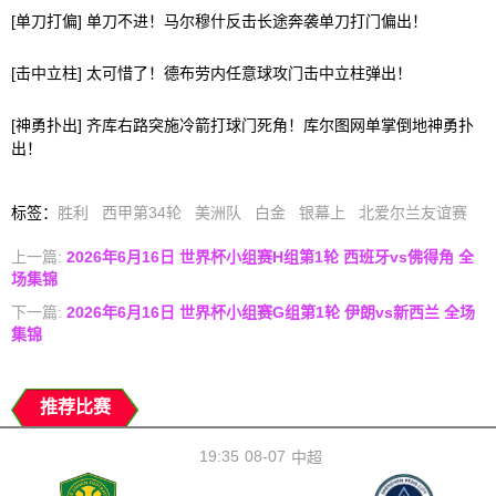
[单刀打偏] 单刀不进！马尔穆什反击长途奔袭单刀打门偏出！
[击中立柱] 太可惜了！德布劳内任意球攻门击中立柱弹出！
[神勇扑出] 齐库右路突施冷箭打球门死角！库尔图网单掌倒地神勇扑
出！
标签
：
胜利
西甲第34轮
美洲队
白金
银幕上
北爱尔兰友谊赛
上一篇:
2026年6月16日 世界杯小组赛H组第1轮 西班牙vs佛得角 全
场集锦
下一篇:
2026年6月16日 世界杯小组赛G组第1轮 伊朗vs新西兰 全场
集锦
推荐比赛
19:35
08-07
中超