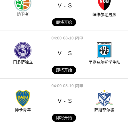
V
S
-
防卫者
纽维尔老男孩
即将开始
04:00
08-10
阿甲
V
S
-
门多萨独立
里奥夸尔托学生队
即将开始
04:00
08-10
阿甲
V
S
-
博卡青年
萨斯菲尔德
即将开始