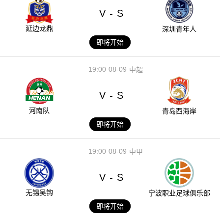
V
S
-
延边龙鼎
深圳青年人
即将开始
19:00
08-09
中超
V
S
-
河南队
青岛西海岸
即将开始
19:00
08-09
中甲
V
S
-
无锡吴钩
宁波职业足球俱乐部
即将开始