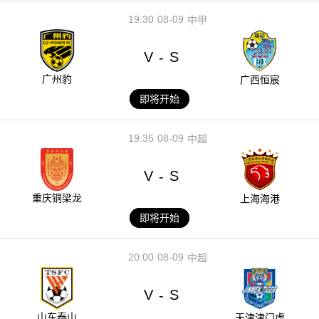
19:30
08-09
中甲
V
S
-
广州豹
广西恒宸
即将开始
19:35
08-09
中超
V
S
-
重庆铜梁龙
上海海港
即将开始
20:00
08-09
中超
V
S
-
山东泰山
天津津门虎