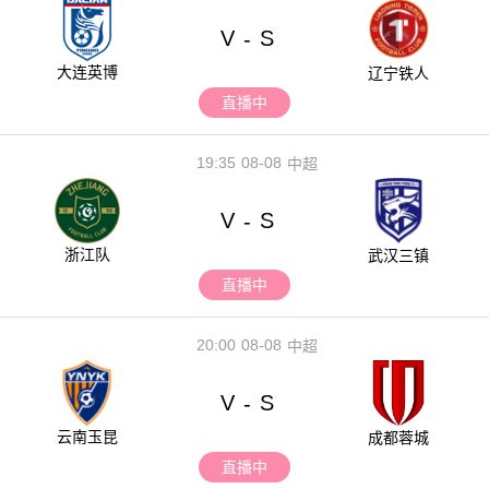
V
S
-
大连英博
辽宁铁人
直播中
19:35
08-08
中超
V
S
-
浙江队
武汉三镇
直播中
20:00
08-08
中超
V
S
-
云南玉昆
成都蓉城
直播中