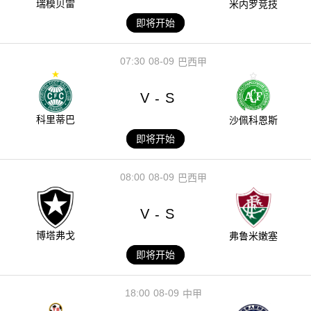
瑞模贝雷
米内罗竞技
即将开始
07:30
08-09
巴西甲
V
S
-
科里蒂巴
沙佩科恩斯
即将开始
08:00
08-09
巴西甲
V
S
-
博塔弗戈
弗鲁米嫩塞
即将开始
18:00
08-09
中甲