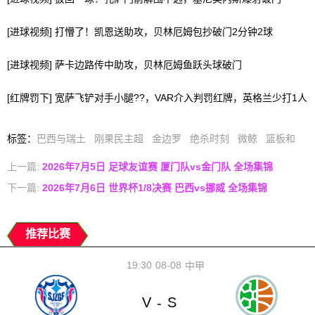
[进球视频] 打懵了！凯恩送助攻，贝林厄姆包抄破门2分钟2球
[进球视频] 萨卡边路传中助攻，贝林厄姆鱼跃头球破门
[红牌罚下] 宽萨飞铲对手小腿??，VAR介入判罚红牌，英格兰少打1人
标签
：
巴西与瑞土
刚果民主超
金边罗
绝杀时刻
微鲸
篮板和
上一篇:
2026年7月5日 足球友谊赛 厦门队vs金门队 全场集锦
下一篇:
2026年7月6日 世界杯1/8决赛 巴西vs挪威 全场集锦
推荐比赛
19:30
08-08
中甲
V
S
-