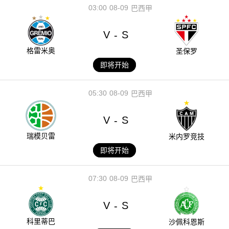
03:00
08-09
巴西甲
V
S
-
格雷米奥
圣保罗
即将开始
05:30
08-09
巴西甲
V
S
-
瑞模贝雷
米内罗竞技
即将开始
07:30
08-09
巴西甲
V
S
-
科里蒂巴
沙佩科恩斯