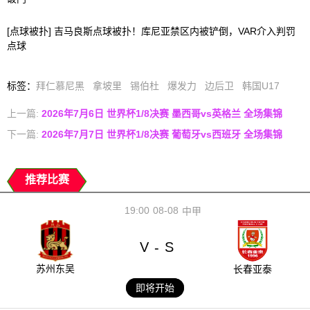
[点球被扑] 吉马良斯点球被扑！库尼亚禁区内被铲倒，VAR介入判罚
点球
标签
：
拜仁慕尼黑
拿坡里
锡伯杜
爆发力
边后卫
韩国U17
上一篇:
2026年7月6日 世界杯1/8决赛 墨西哥vs英格兰 全场集锦
下一篇:
2026年7月7日 世界杯1/8决赛 葡萄牙vs西班牙 全场集锦
推荐比赛
19:00
08-08
中甲
V
S
-
苏州东吴
长春亚泰
即将开始