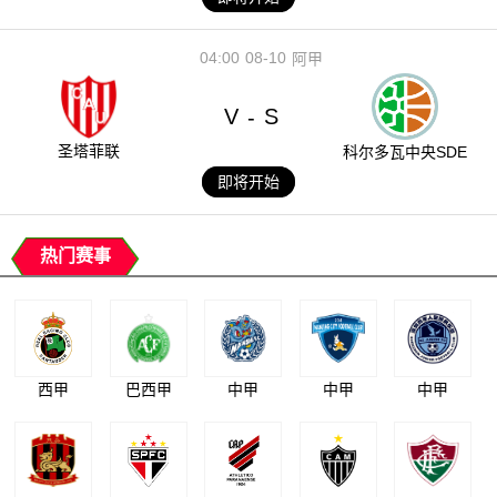
04:00
08-10
阿甲
V
S
-
圣塔菲联
科尔多瓦中央SDE
即将开始
热门赛事
西甲
巴西甲
中甲
中甲
中甲