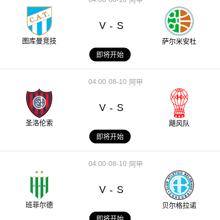
V
S
-
图库曼竞技
萨尔米安杜
即将开始
04:00
08-10
阿甲
V
S
-
圣洛伦索
飓风队
即将开始
04:00
08-10
阿甲
V
S
-
班菲尔德
贝尔格拉诺
即将开始