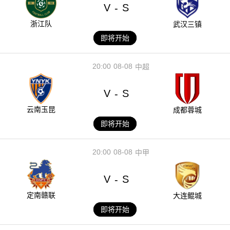
V
S
-
浙江队
武汉三镇
即将开始
20:00
08-08
中超
V
S
-
云南玉昆
成都蓉城
即将开始
20:00
08-08
中甲
V
S
-
定南赣联
大连鲲城
即将开始