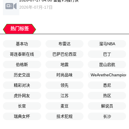
2026-07-17 04:00 雷霆VS独行侠
2026年-07月-17日
热门标签
基本功
布雷达
溜马NBA
哥连泰斯在线
巴萨巴伦西亚
巴丁
伯格斯
地震
昆山启航
历史交战
时尚品味
WeAretheChampion
精彩对决
领先
悉尼
虎扑网友
江苏
热区
长官
麦豆
解说员
瑞典女杯
技术犯规
长沙