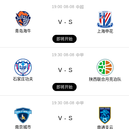
19:00
08-08
中超
V
S
-
青岛海牛
上海申花
即将开始
19:30
08-08
中甲
V
S
-
石家庄功夫
陕西联合月亮泊队
即将开始
19:30
08-08
中甲
V
S
-
南京城市
南通支云