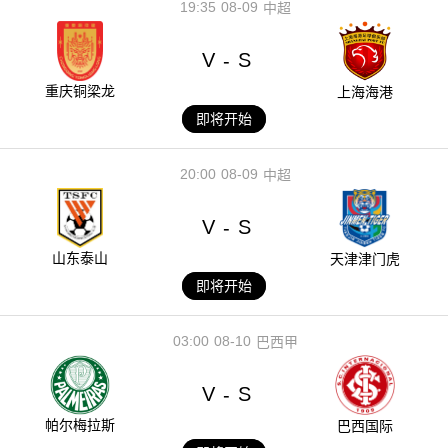
19:35
08-09
中超
V
S
-
重庆铜梁龙
上海海港
即将开始
20:00
08-09
中超
V
S
-
山东泰山
天津津门虎
即将开始
03:00
08-10
巴西甲
V
S
-
帕尔梅拉斯
巴西国际