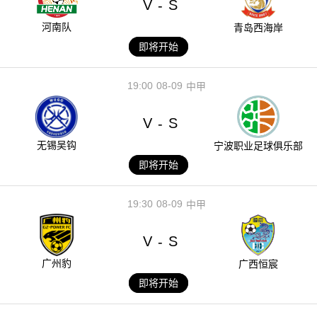
V
S
-
河南队
青岛西海岸
即将开始
19:00
08-09
中甲
V
S
-
无锡吴钩
宁波职业足球俱乐部
即将开始
19:30
08-09
中甲
V
S
-
广州豹
广西恒宸
即将开始