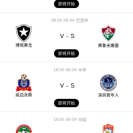
即将开始
08:00
08-09
巴西甲
V
S
-
博塔弗戈
弗鲁米嫩塞
即将开始
18:00
08-09
中甲
V
S
-
延边龙鼎
深圳青年人
即将开始
19:00
08-09
中超